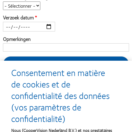
Verzoek datum
Opmerkingen
Consentement en matière
de cookies et de
confidentialité des données
Recompenses
(vos paramètres de
confidentialité)
Nous (CooperVision Nederland B.V.) et nos prestataires
Learn
Learn