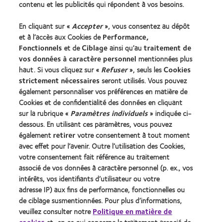
contenu et les publicités qui répondent à vos besoins.
Trouver les lentilles adaptées
En cliquant sur «
Accepter
», vous consentez au dépôt
Technologie des lentilles de contact
et à l’accès aux Cookies de
Performance,
Fonctionnels
et de
Ciblage
ainsi qu’au
traitement de
Trouver un specialiste
vos données à caractère personnel
mentionnées plus
haut. Si vous cliquez sur «
Refuser
», seuls les
Cookies
strictement nécessaires
seront utilisés. Vous pouvez
Lentilles de contact et vision
également personnaliser vos préférences en matière de
Nouveau porteur
Cookies et de confidentialité des données en cliquant
Porteur de longue date
sur la rubrique «
Paramètres individuels
» indiquée ci-
dessous. En utilisant ces paramètres, vous pouvez
également
retirer
votre consentement à tout moment
À propos de CooperVision
avec effet pour l’avenir. Outre l’utilisation des Cookies,
Carrières
votre consentement fait référence au traitement
associé de vos données à caractère personnel (p. ex., vos
Actualites
intérêts, vos identifiants d’utilisateur ou votre
Contact
adresse IP) aux fins de performance, fonctionnelles ou
de ciblage susmentionnées. Pour plus d’informations,
veuillez consulter notre
Politique en matière de
Legal