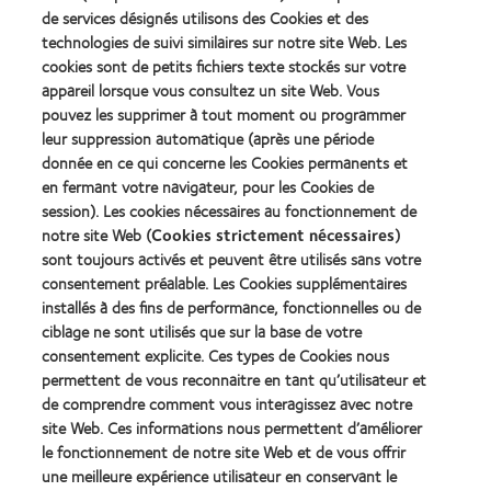
more
more
de services désignés utilisons des Cookies et des
about
about
technologies de suivi similaires sur notre site Web. Les
Récompense
Contact
cookies sont de petits fichiers texte stockés sur votre
Silmo
Lens
appareil lorsque vous consultez un site Web. Vous
d’Or
Product
pouvez les supprimer à tout moment ou programmer
du
of
Learn
Learn
meilleur
the
leur suppression automatique (après une période
more
more
produit
Year
donnée en ce qui concerne les Cookies permanents et
about
about
pour
(2013)
en fermant votre navigateur, pour les Cookies de
2012
2011
MyDay™
&
Best
session). Les cookies nécessaires au fonctionnement de
(2013)
2010
Factory
notre site Web (
Cookies strictement nécessaires
)
Best
Awards
sont toujours activés et peuvent être utilisés sans votre
Learn
Learn
Companies
(2011)
more
consentement préalable. Les Cookies supplémentaires
more
for
about
about
Leaders
installés à des fins de performance, fonctionnelles ou de
ODMA
2012
(2012)
ciblage ne sont utilisés que sur la base de votre
2011
REBRAND
consentement explicite. Ces types de Cookies nous
(2011)
100®
permettent de vous reconnaitre en tant qu’utilisateur et
Global
de comprendre comment vous interagissez avec notre
Award
(2012)
site Web. Ces informations nous permettent d’améliorer
le fonctionnement de notre site Web et de vous offrir
une meilleure expérience utilisateur en conservant le
Nos produits