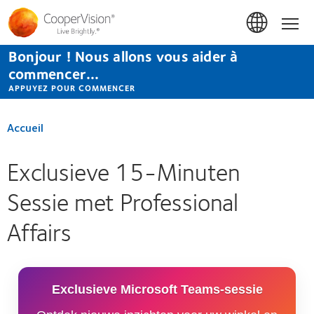
Aller
au
Accue
contenu
principal
Bonjour ! Nous allons vous aider à
commencer...
APPUYEZ POUR COMMENCER
Accueil
Exclusieve 15-Minuten
Sessie met Professional
Affairs
Exclusieve Microsoft Teams-sessie