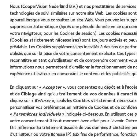
Récompense
Contact
Nous (CooperVision Nederland B.V.) et nos prestataires de services 
Silmo
Lens
technologies de suivi similaires sur notre site Web. Les cookies sont
d’Or
Product
du
of
appareil lorsque vous consultez un site Web. Vous pouvez les su
meilleur
the
suppression automatique (après une période donnée en ce qui con
produit
Year
votre navigateur, pour les Cookies de session). Les cookies nécess
pour
(2013)
(
Cookies strictement nécessaires
) sont toujours activés et peu
MyDay™
(2013)
préalable. Les Cookies supplémentaires installés à des fins de perf
utilisés que sur la base de votre consentement explicite. Ces typ
Nos produits
Lentilles
reconnaitre en tant qu’utilisateur et de comprendre comment vous 
Trouver les lentilles adaptées
Nouveau 
informations nous permettent d’améliorer le fonctionnement de not
Technologie des lentilles de contact
Porteur 
expérience utilisateur en conservant le contenu et les publicités qu
En cliquant sur «
Accepter
», vous consentez au dépôt et à l’accè
et de
Ciblage
ainsi qu’au
traitement de vos données à caractè
Trouver un specialiste
cliquez sur «
Refuser
», seuls les
Cookies strictement nécessair
personnaliser vos préférences en matière de Cookies et de confident
«
Paramètres individuels
» indiquée ci-dessous. En utilisant ce
votre consentement à tout moment avec effet pour l’avenir. Outre 
fait référence au traitement associé de vos données à caractère pers
d’utilisateur ou votre adresse IP) aux fins de performance, fonctio