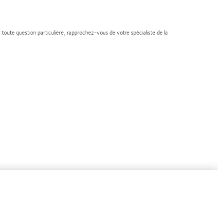
 toute question particulière, rapprochez-vous de votre spécialiste de la
n
Learn
e
more