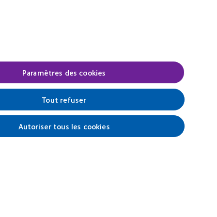
t
about
MA
2012
1
REBRAND
11)
100®
Global
Award
(2012)
Paramètres des cookies
Legal
Tout refuser
Politique de confidentialité
Cookies
Autoriser tous les cookies
Conditions d'utilisation
Gérer les préférences relatives au
consentement