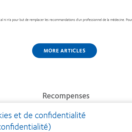
cal ni n'a pour but de remplacer les recommandations d'un professionnel de la médecine. Pour
MORE ARTICLES
Recompenses
es et de confidentialité
Learn
Learn
Lear
nfidentialité)
more
more
mor
about
about