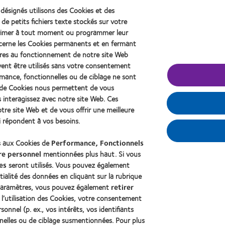
abou
2012
2011
OD
désignés utilisons des Cookies et des
&
Best
201
 de petits fichiers texte stockés sur votre
2010
Factory
(20
Best
Awards
pprimer à tout moment ou programmer leur
Companies
(2011)
cerne les Cookies permanents et en fermant
for
aires au fonctionnement de notre site Web
Leaders
vent être utilisés sans votre consentement
(2012)
ormance, fonctionnelles ou de ciblage ne sont
es de Cookies nous permettent de vous
 de contact et vision
À propos de CooperVision
interagissez avec notre site Web. Ces
porteur
Carrières
re site Web et de vous offrir une meilleure
de longue date
Actualites
i répondent à vos besoins.
Contact
s aux Cookies de
Performance, Fonctionnels
re personnel
mentionnées plus haut. Si vous
es
seront utilisés. Vous pouvez également
ialité des données en cliquant sur la rubrique
s paramètres, vous pouvez également
retirer
l’utilisation des Cookies, votre consentement
onnel (p. ex., vos intérêts, vos identifiants
nnelles ou de ciblage susmentionnées. Pour plus