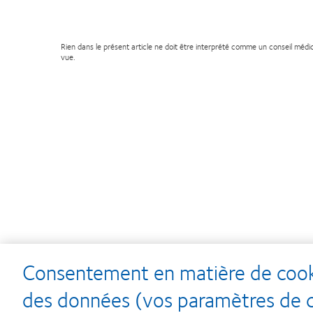
Rien dans le présent article ne doit être interprété comme un conseil médi
vue.
Consentement en matière de cooki
Learn
Learn
des données (vos paramètres de co
more
more
about
about