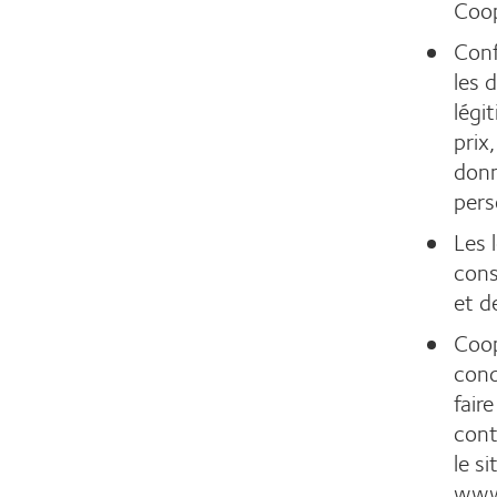
Coop
Conf
les 
légi
prix
donn
pers
Les 
cons
et d
Coop
cond
fair
cont
le s
www.