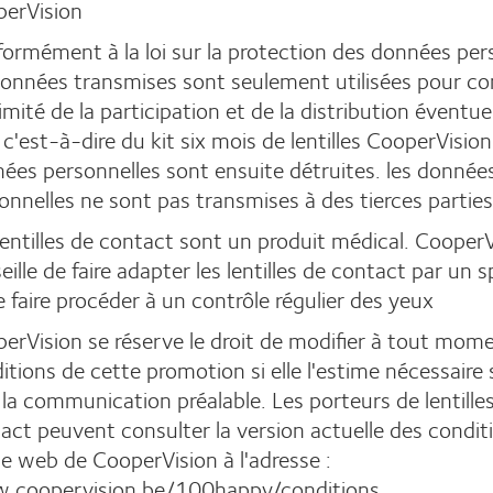
erVision
ormément à la loi sur la protection des données per
données transmises sont seulement utilisées pour con
timité de la participation et de la distribution éventue
, c'est-à-dire du kit six mois de lentilles CooperVision
ées personnelles sont ensuite détruites. les donnée
onnelles ne sont pas transmises à des tierces parties
lentilles de contact sont un produit médical. CooperV
eille de faire adapter les lentilles de contact par un s
e faire procéder à un contrôle régulier des yeux
erVision se réserve le droit de modifier à tout mome
itions de cette promotion si elle l'estime nécessaire
e la communication préalable. Les porteurs de lentille
act peuvent consulter la version actuelle des condit
ite web de CooperVision à l'adresse :
coopervision.be/100happy/conditions
.