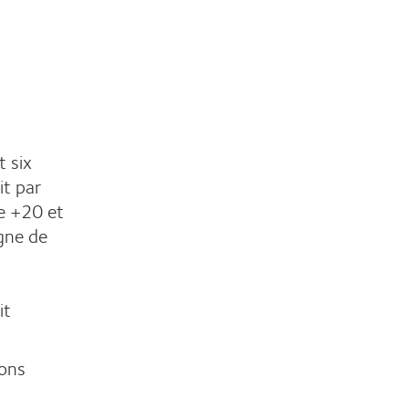
t six
it par
re +20 et
gne de
it
ions