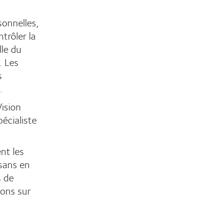
sonnelles,
trôler la
lle du
. Les
s
.
ision
pécialiste
nt les
 sans en
s de
ions sur