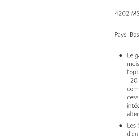
4202 MS
Pays-Ba
Le g
mois
l'op
-20 
comp
cess
inté
alter
Les 
d'en