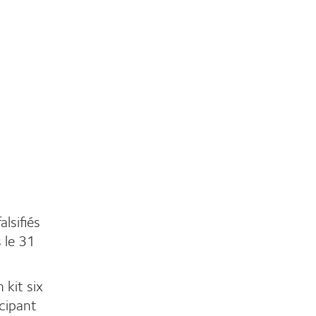
alsifiés
 le 31
kit six
icipant