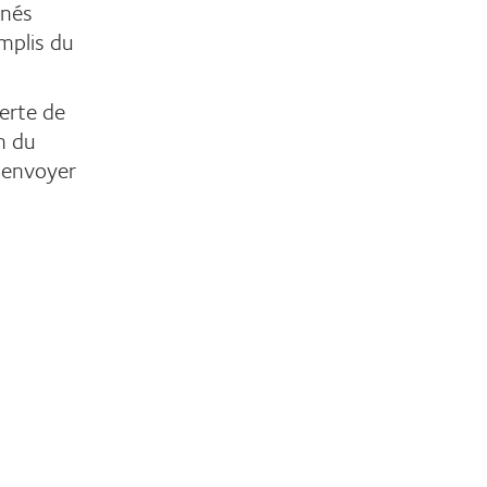
nnés
mplis du
erte de
n du
l'envoyer