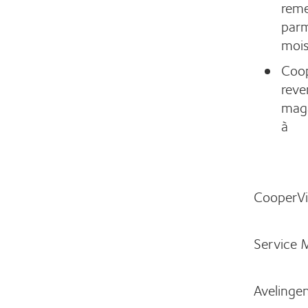
reme
parm
mois
Coop
reve
maga
à
CooperVi
Service 
Avelinge