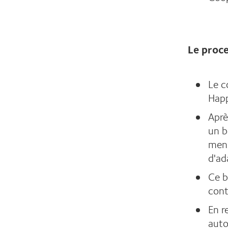
Le proce
Le c
Hap
Aprè
un b
mens
d'ad
Ce b
cont
En r
auto