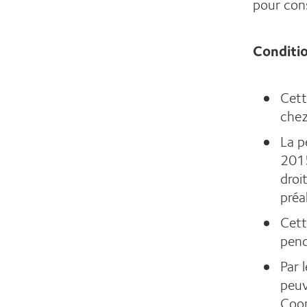
pour cons
Conditio
Cett
chez
La p
2015
droi
préa
Cett
pend
Par 
peuv
Coop