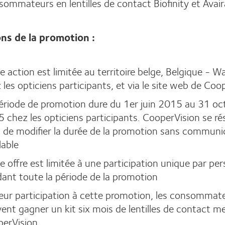
ommateurs en lentilles de contact Biofinity et Avair
ns de la promotion :
e action est limitée au territoire belge, Belgique - Wa
 les opticiens participants, et via le site web de Coo
ériode de promotion dure du 1er juin 2015 au 31 oc
 chez les opticiens participants. CooperVision se ré
t de modifier la durée de la promotion sans communi
lable
e offre est limitée à une participation unique par pe
ant toute la période de la promotion
leur participation à cette promotion, les consommat
ent gagner un kit six mois de lentilles de contact m
erVision