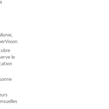
a
llonie,
perVision.
tobre
serve le
cation
rsonne
eurs
ensuelles