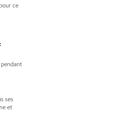
 pour ce
:
 pendant
is ses
ne et