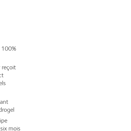
de 100%
 reçoit
ct
els
pant
drogel
ipe
six mois