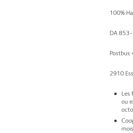
100% Ha
DA 853-
Postbus 
2910 Es
Les 
ou e
octo
Coop
mois