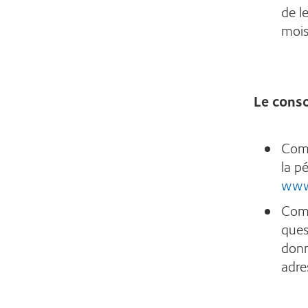
de l
mois
Le conso
Comp
la p
www
Comp
ques
donn
adre