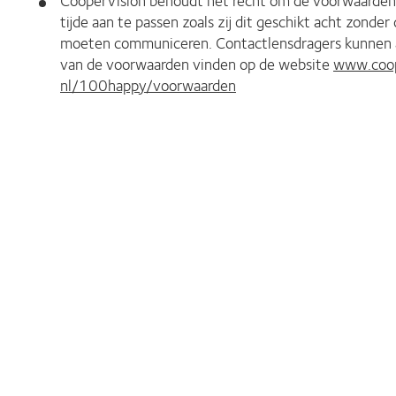
CooperVision behoudt het recht om de voorwaarden v
tijde aan te passen zoals zij dit geschikt acht zonder
moeten communiceren. Contactlensdragers kunnen alt
van de voorwaarden vinden op de website
www.coop
nl/100happy/voorwaarden