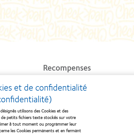
Recompenses
es et de confidentialité
Learn
Learn
Lear
nfidentialité)
more
more
mor
about
about
abou
2012
2011
OD
désignés utilisons des Cookies et des
&
Best
201
 de petits fichiers texte stockés sur votre
2010
Factory
(20
Best
Awards
pprimer à tout moment ou programmer leur
Companies
(2011)
cerne les Cookies permanents et en fermant
for