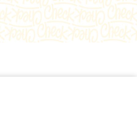
n
Learn
e
more
t
about
MA
2012
1
REBRAND
11)
100®
Global
Award