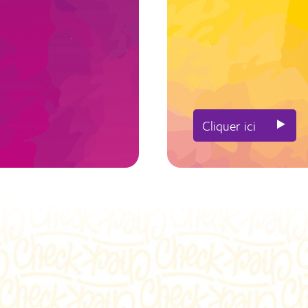
⯈
Cliquer ici