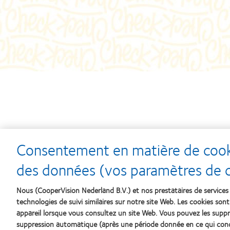
Consentement en matière de cooki
Learn
Learn
des données (vos paramètres de co
more
more
about
about
Récompense
Contact
Nous (CooperVision Nederland B.V.) et nos prestataires de services 
Silmo
Lens
technologies de suivi similaires sur notre site Web. Les cookies sont
d’Or
Product
du
of
appareil lorsque vous consultez un site Web. Vous pouvez les su
meilleur
the
suppression automatique (après une période donnée en ce qui con
produit
Year