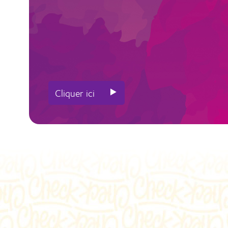
⯈
Cliquer ici