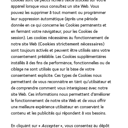
Silmo
Lens
appareil lorsque vous consultez un site Web. Vous
d’Or
Product
pouvez les supprimer à tout moment ou programmer
du
of
Learn
Learn
meilleur
the
leur suppression automatique (après une période
more
more
produit
Year
donnée en ce qui concerne les Cookies permanents et
about
about
pour
(2013)
en fermant votre navigateur, pour les Cookies de
2012
2011
MyDay™
&
Best
session). Les cookies nécessaires au fonctionnement de
(2013)
2010
Factory
notre site Web (
Cookies strictement nécessaires
)
Best
Awards
sont toujours activés et peuvent être utilisés sans votre
Learn
Learn
Companies
(2011)
more
consentement préalable. Les Cookies supplémentaires
more
for
about
about
Leaders
installés à des fins de performance, fonctionnelles ou de
ODMA
2012
(2012)
ciblage ne sont utilisés que sur la base de votre
2011
REBRAND
consentement explicite. Ces types de Cookies nous
(2011)
100®
permettent de vous reconnaitre en tant qu’utilisateur et
Global
de comprendre comment vous interagissez avec notre
Award
(2012)
site Web. Ces informations nous permettent d’améliorer
le fonctionnement de notre site Web et de vous offrir
une meilleure expérience utilisateur en conservant le
Nos produits
contenu et les publicités qui répondent à vos besoins.
Trouver les lentilles adaptées
En cliquant sur «
Accepter
», vous consentez au dépôt
Technologie des lentilles de contact