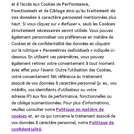
et à l’accès aux Cookies de
Performance,
Fonctionnels
et de
Ciblage
ainsi qu’au
traitement de
Trouver un specialiste
vos données à caractère personnel
mentionnées plus
haut. Si vous cliquez sur «
Refuser
», seuls les
Cookies
strictement nécessaires
seront utilisés. Vous pouvez
Lentilles de contact et vision
également personnaliser vos préférences en matière de
Nouveau porteur
Cookies et de confidentialité des données en cliquant
Porteur de longue date
sur la rubrique «
Paramètres individuels
» indiquée ci-
dessous. En utilisant ces paramètres, vous pouvez
également
retirer
votre consentement à tout moment
À propos de CooperVision
avec effet pour l’avenir. Outre l’utilisation des Cookies,
Carrières
votre consentement fait référence au traitement
associé de vos données à caractère personnel (p. ex., vos
Actualites
intérêts, vos identifiants d’utilisateur ou votre
Contact
adresse IP) aux fins de performance, fonctionnelles ou
de ciblage susmentionnées. Pour plus d’informations,
veuillez consulter notre
Politique en matière de
Legal
cookies
et, en ce qui concerne le traitement associé de
Politique de confidentialité
vos données à caractère personnel, notre
Politique de
confidentialité
.
Cookies