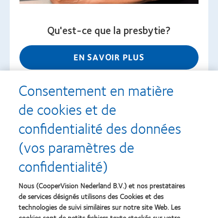
Qu'est-ce que la presbytie?
EN SAVOIR PLUS
Consentement en matière
de cookies et de
confidentialité des données
Recompenses
(vos paramètres de
confidentialité)
Nous (CooperVision Nederland B.V.) et nos prestataires
Learn
Learn
more
more
de services désignés utilisons des Cookies et des
about
about
technologies de suivi similaires sur notre site Web. Les
Récompense
Contact
cookies sont de petits fichiers texte stockés sur votre