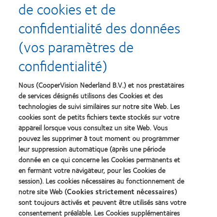
de cookies et de
confidentialité des données
Recompenses
(vos paramètres de
confidentialité)
Nous (CooperVision Nederland B.V.) et nos prestataires
Learn
Learn
more
more
de services désignés utilisons des Cookies et des
about
about
technologies de suivi similaires sur notre site Web. Les
Récompense
Contact
cookies sont de petits fichiers texte stockés sur votre
Silmo
Lens
appareil lorsque vous consultez un site Web. Vous
d’Or
Product
pouvez les supprimer à tout moment ou programmer
du
of
Learn
Learn
meilleur
the
leur suppression automatique (après une période
more
more
produit
Year
donnée en ce qui concerne les Cookies permanents et
about
about
pour
(2013)
en fermant votre navigateur, pour les Cookies de
2012
2011
MyDay™
&
Best
session). Les cookies nécessaires au fonctionnement de
(2013)
2010
Factory
notre site Web (
Cookies strictement nécessaires
)
Best
Awards
sont toujours activés et peuvent être utilisés sans votre
Learn
Learn
Companies
(2011)
more
consentement préalable. Les Cookies supplémentaires
more
for