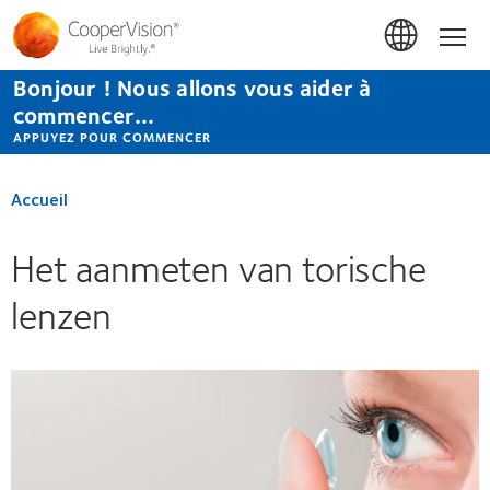
Aller
au
Accue
contenu
principal
Bonjour ! Nous allons vous aider à
commencer...
APPUYEZ POUR COMMENCER
Accueil
Het aanmeten van torische
lenzen