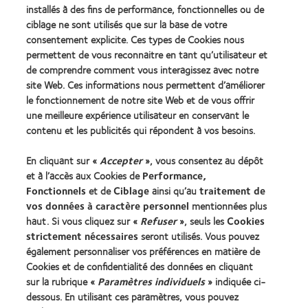
about
about
Leaders
installés à des fins de performance, fonctionnelles ou de
ODMA
2012
(2012)
ciblage ne sont utilisés que sur la base de votre
2011
REBRAND
consentement explicite. Ces types de Cookies nous
(2011)
100®
permettent de vous reconnaitre en tant qu’utilisateur et
Global
Award
de comprendre comment vous interagissez avec notre
(2012)
site Web. Ces informations nous permettent d’améliorer
le fonctionnement de notre site Web et de vous offrir
une meilleure expérience utilisateur en conservant le
Nos produits
contenu et les publicités qui répondent à vos besoins.
Trouver les lentilles adaptées
En cliquant sur «
Accepter
», vous consentez au dépôt
Technologie des lentilles de contact
et à l’accès aux Cookies de
Performance,
Fonctionnels
et de
Ciblage
ainsi qu’au
traitement de
Trouver un specialiste
vos données à caractère personnel
mentionnées plus
haut. Si vous cliquez sur «
Refuser
», seuls les
Cookies
strictement nécessaires
seront utilisés. Vous pouvez
Lentilles de contact et vision
également personnaliser vos préférences en matière de
Nouveau porteur
Cookies et de confidentialité des données en cliquant
Porteur de longue date
sur la rubrique «
Paramètres individuels
» indiquée ci-
dessous. En utilisant ces paramètres, vous pouvez