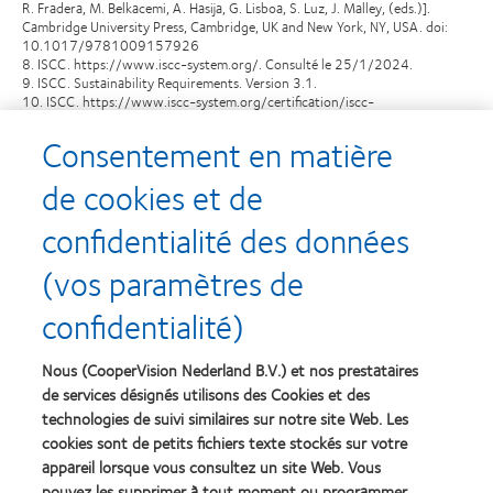
R. Fradera, M. Belkacemi, A. Hasija, G. Lisboa, S. Luz, J. Malley, (eds.)].
Cambridge University Press, Cambridge, UK and New York, NY, USA. doi:
10.1017/9781009157926
8. ISCC. https://www.iscc-system.org/. Consulté le 25/1/2024.
9. ISCC. Sustainability Requirements. Version 3.1.
10. ISCC. https://www.iscc-system.org/certification/iscc-
documents/iscc-audit-procedures/. Consulté le 25/1/2024.
Consentement en matière
de cookies et de
confidentialité des données
Recompenses
(vos paramètres de
confidentialité)
Nous (CooperVision Nederland B.V.) et nos prestataires
Learn
Learn
more
more
de services désignés utilisons des Cookies et des
about
about
technologies de suivi similaires sur notre site Web. Les
Récompense
Contact
cookies sont de petits fichiers texte stockés sur votre
Silmo
Lens
appareil lorsque vous consultez un site Web. Vous
d’Or
Product
pouvez les supprimer à tout moment ou programmer
du
of