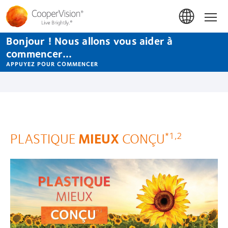
Aller
au
Accue
contenu
principal
Bonjour ! Nous allons vous aider à
commencer...
APPUYEZ POUR COMMENCER
PLASTIQUE
MIEUX
CONÇU
*1,2