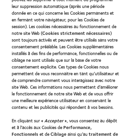
Learn
Learn
meilleur
the
leur suppression automatique (après une période
more
more
produit
Year
donnée en ce qui concerne les Cookies permanents et
about
about
pour
(2013)
en fermant votre navigateur, pour les Cookies de
2012
2011
MyDay™
&
Best
session). Les cookies nécessaires au fonctionnement de
(2013)
2010
Factory
notre site Web (
Cookies strictement nécessaires
)
Best
Awards
sont toujours activés et peuvent être utilisés sans votre
Learn
Learn
Companies
(2011)
more
consentement préalable. Les Cookies supplémentaires
more
for
about
about
Leaders
installés à des fins de performance, fonctionnelles ou de
ODMA
2012
(2012)
ciblage ne sont utilisés que sur la base de votre
2011
REBRAND
consentement explicite. Ces types de Cookies nous
(2011)
100®
permettent de vous reconnaitre en tant qu’utilisateur et
Global
de comprendre comment vous interagissez avec notre
Award
(2012)
site Web. Ces informations nous permettent d’améliorer
le fonctionnement de notre site Web et de vous offrir
une meilleure expérience utilisateur en conservant le
Nos produits
contenu et les publicités qui répondent à vos besoins.
Trouver les lentilles adaptées
En cliquant sur «
Accepter
», vous consentez au dépôt
Technologie des lentilles de contact
et à l’accès aux Cookies de
Performance,
Fonctionnels
et de
Ciblage
ainsi qu’au
traitement de