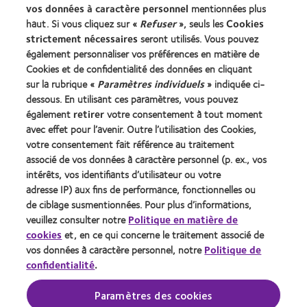
Trouver un specialiste
vos données à caractère personnel
mentionnées plus
haut. Si vous cliquez sur «
Refuser
», seuls les
Cookies
strictement nécessaires
seront utilisés. Vous pouvez
Lentilles de contact et vision
également personnaliser vos préférences en matière de
Nouveau porteur
Cookies et de confidentialité des données en cliquant
Porteur de longue date
sur la rubrique «
Paramètres individuels
» indiquée ci-
dessous. En utilisant ces paramètres, vous pouvez
également
retirer
votre consentement à tout moment
À propos de CooperVision
avec effet pour l’avenir. Outre l’utilisation des Cookies,
Carrières
votre consentement fait référence au traitement
associé de vos données à caractère personnel (p. ex., vos
Actualites
intérêts, vos identifiants d’utilisateur ou votre
Contact
adresse IP) aux fins de performance, fonctionnelles ou
de ciblage susmentionnées. Pour plus d’informations,
veuillez consulter notre
Politique en matière de
Legal
cookies
et, en ce qui concerne le traitement associé de
Politique de confidentialité
vos données à caractère personnel, notre
Politique de
confidentialité
.
Cookies
Conditions d'utilisation
Paramètres des cookies