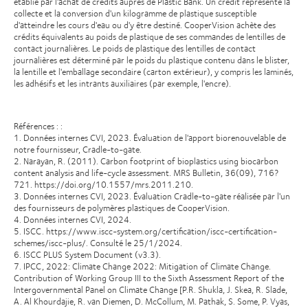
établie par l'achat de crédits auprès de Plastic Bank. Un crédit représente la
collecte et la conversion d'un kilogramme de plastique susceptible
d'atteindre les cours d'eau ou d'y être destiné. CooperVision achète des
crédits équivalents au poids de plastique de ses commandes de lentilles de
contact journalières. Le poids de plastique des lentilles de contact
journalières est déterminé par le poids du plastique contenu dans le blister,
la lentille et l'emballage secondaire (carton extérieur), y compris les laminés,
les adhésifs et les intrants auxiliaires (par exemple, l'encre).
Références : :
1. Données internes CVI, 2023. Évaluation de l'apport biorenouvelable de
notre fournisseur, Cradle-to-gate.
2. Narayan, R. (2011). Carbon footprint of bioplastics using biocarbon
content analysis and life-cycle assessment. MRS Bulletin, 36(09), 716?
721. https://doi.org/10.1557/mrs.2011.210.
3. Données internes CVI, 2023. Évaluation Cradle-to-gate réalisée par l'un
des fournisseurs de polymères plastiques de CooperVision.
4. Données internes CVI, 2024.
5. ISCC. https://www.iscc-system.org/certification/iscc-certification-
schemes/iscc-plus/. Consulté le 25/1/2024.
6. ISCC PLUS System Document (v3.3).
7. IPCC, 2022: Climate Change 2022: Mitigation of Climate Change.
Contribution of Working Group III to the Sixth Assessment Report of the
Intergovernmental Panel on Climate Change [P.R. Shukla, J. Skea, R. Slade,
A. Al Khourdajie, R. van Diemen, D. McCollum, M. Pathak, S. Some, P. Vyas,