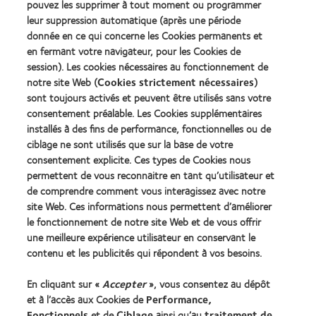
pouvez les supprimer à tout moment ou programmer
du
of
Learn
Learn
meilleur
the
leur suppression automatique (après une période
more
more
produit
Year
donnée en ce qui concerne les Cookies permanents et
about
about
pour
(2013)
en fermant votre navigateur, pour les Cookies de
2012
2011
MyDay™
&
Best
session). Les cookies nécessaires au fonctionnement de
(2013)
2010
Factory
notre site Web (
Cookies strictement nécessaires
)
Best
Awards
sont toujours activés et peuvent être utilisés sans votre
Learn
Learn
Companies
(2011)
more
consentement préalable. Les Cookies supplémentaires
more
for
about
about
Leaders
installés à des fins de performance, fonctionnelles ou de
ODMA
2012
(2012)
ciblage ne sont utilisés que sur la base de votre
2011
REBRAND
consentement explicite. Ces types de Cookies nous
(2011)
100®
permettent de vous reconnaitre en tant qu’utilisateur et
Global
Award
de comprendre comment vous interagissez avec notre
(2012)
site Web. Ces informations nous permettent d’améliorer
le fonctionnement de notre site Web et de vous offrir
une meilleure expérience utilisateur en conservant le
Nos produits
contenu et les publicités qui répondent à vos besoins.
Trouver les lentilles adaptées
En cliquant sur «
Accepter
», vous consentez au dépôt
Technologie des lentilles de contact
et à l’accès aux Cookies de
Performance,
Fonctionnels
et de
Ciblage
ainsi qu’au
traitement de