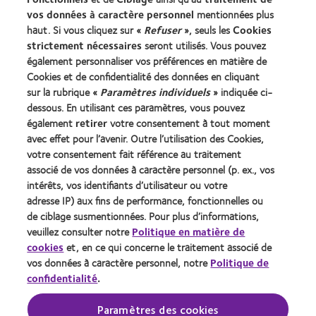
Trouver un specialiste
vos données à caractère personnel
mentionnées plus
haut. Si vous cliquez sur «
Refuser
», seuls les
Cookies
strictement nécessaires
seront utilisés. Vous pouvez
Lentilles de contact et vision
également personnaliser vos préférences en matière de
Nouveau porteur
Cookies et de confidentialité des données en cliquant
Porteur de longue date
sur la rubrique «
Paramètres individuels
» indiquée ci-
dessous. En utilisant ces paramètres, vous pouvez
également
retirer
votre consentement à tout moment
À propos de CooperVision
avec effet pour l’avenir. Outre l’utilisation des Cookies,
Carrières
votre consentement fait référence au traitement
associé de vos données à caractère personnel (p. ex., vos
Actualites
intérêts, vos identifiants d’utilisateur ou votre
Contact
adresse IP) aux fins de performance, fonctionnelles ou
de ciblage susmentionnées. Pour plus d’informations,
veuillez consulter notre
Politique en matière de
Legal
cookies
et, en ce qui concerne le traitement associé de
Politique de confidentialité
vos données à caractère personnel, notre
Politique de
confidentialité
.
Cookies
Conditions d'utilisation
Paramètres des cookies