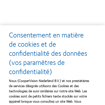
Consentement en matière
de cookies et de
confidentialité des données
Recompenses
(vos paramètres de
confidentialité)
Nous (CooperVision Nederland B.V.) et nos prestataires
Learn
Learn
more
more
de services désignés utilisons des Cookies et des
about
about
technologies de suivi similaires sur notre site Web. Les
Récompense
Contact
cookies sont de petits fichiers texte stockés sur votre
Silmo
Lens
appareil lorsque vous consultez un site Web. Vous
d’Or
Product