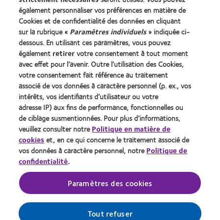
Lentilles de contact et vision
également personnaliser vos préférences en matière de
Nouveau porteur
Cookies et de confidentialité des données en cliquant
Porteur de longue date
sur la rubrique «
Paramètres individuels
» indiquée ci-
dessous. En utilisant ces paramètres, vous pouvez
également
retirer
votre consentement à tout moment
À propos de CooperVision
avec effet pour l’avenir. Outre l’utilisation des Cookies,
Carrières
votre consentement fait référence au traitement
associé de vos données à caractère personnel (p. ex., vos
Actualites
intérêts, vos identifiants d’utilisateur ou votre
Contact
adresse IP) aux fins de performance, fonctionnelles ou
de ciblage susmentionnées. Pour plus d’informations,
veuillez consulter notre
Politique en matière de
Legal
cookies
et, en ce qui concerne le traitement associé de
Politique de confidentialité
vos données à caractère personnel, notre
Politique de
confidentialité
.
Cookies
Conditions d'utilisation
Paramètres des cookies
Gérer les préférences relatives au consentement
Tout refuser