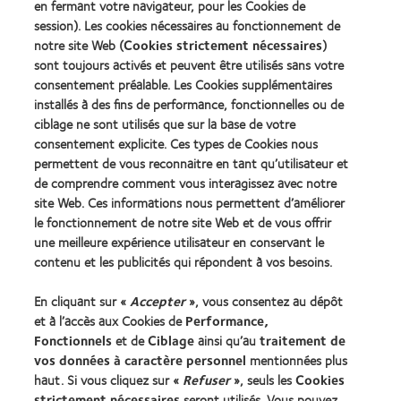
en fermant votre navigateur, pour les Cookies de
2012
2011
MyDay™
&
Best
session). Les cookies nécessaires au fonctionnement de
(2013)
2010
Factory
notre site Web (
Cookies strictement nécessaires
)
Best
Awards
sont toujours activés et peuvent être utilisés sans votre
Learn
Learn
Companies
(2011)
more
consentement préalable. Les Cookies supplémentaires
more
for
about
about
Leaders
installés à des fins de performance, fonctionnelles ou de
ODMA
2012
(2012)
ciblage ne sont utilisés que sur la base de votre
2011
REBRAND
consentement explicite. Ces types de Cookies nous
(2011)
100®
permettent de vous reconnaitre en tant qu’utilisateur et
Global
de comprendre comment vous interagissez avec notre
Award
(2012)
site Web. Ces informations nous permettent d’améliorer
le fonctionnement de notre site Web et de vous offrir
une meilleure expérience utilisateur en conservant le
Nos produits
contenu et les publicités qui répondent à vos besoins.
Trouver les lentilles adaptées
En cliquant sur «
Accepter
», vous consentez au dépôt
Technologie des lentilles de contact
et à l’accès aux Cookies de
Performance,
Fonctionnels
et de
Ciblage
ainsi qu’au
traitement de
Trouver un specialiste
vos données à caractère personnel
mentionnées plus
haut. Si vous cliquez sur «
Refuser
», seuls les
Cookies
strictement nécessaires
seront utilisés. Vous pouvez