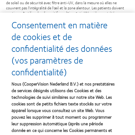
de soleil ou de sécurité avec filtre anti-UV, dans la mesure où elles ne
couvrent pas l'intégralité de l'œil et la zone alentour. Les patients doivent
continuer à utiliser les dispositifs oculaires anti-UV qui leur ont été
recommandés.
Consentement en matière
de cookies et de
confidentialité des données
Recompenses
(vos paramètres de
confidentialité)
Nous (CooperVision Nederland B.V.) et nos prestataires
Learn
Learn
more
more
de services désignés utilisons des Cookies et des
about
about
technologies de suivi similaires sur notre site Web. Les
Récompense
Contact
cookies sont de petits fichiers texte stockés sur votre
Silmo
Lens
appareil lorsque vous consultez un site Web. Vous
d’Or
Product
pouvez les supprimer à tout moment ou programmer
du
of
Learn
Learn
meilleur
the
leur suppression automatique (après une période
more
more
produit
Year
donnée en ce qui concerne les Cookies permanents et
about
about
pour
(2013)