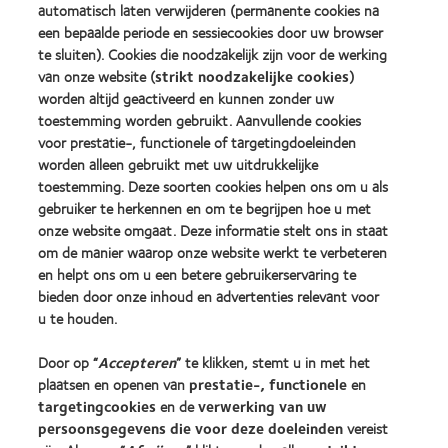
2010
Factory
automatisch laten verwijderen (permanente cookies na
Best
Awards
een bepaalde periode en sessiecookies door uw browser
Learn
Learn
Companies
(2011)
more
te sluiten). Cookies die noodzakelijk zijn voor de werking
more
for
about
about
Leaders
van onze website (
strikt noodzakelijke cookies
)
ODMA
2012
(2012)
worden altijd geactiveerd en kunnen zonder uw
2011
REBRAND
toestemming worden gebruikt. Aanvullende cookies
(2011)
100®
voor prestatie-, functionele of targetingdoeleinden
Global
worden alleen gebruikt met uw uitdrukkelijke
Award
(2012)
toestemming. Deze soorten cookies helpen ons om u als
gebruiker te herkennen en om te begrijpen hoe u met
onze website omgaat. Deze informatie stelt ons in staat
Onze producten
om de manier waarop onze website werkt te verbeteren
Zoek uw contactlens
en helpt ons om u een betere gebruikerservaring te
bieden door onze inhoud en advertenties relevant voor
Contactlenstechnologie
u te houden.
Vind uw opticien
Door op “
Accepteren
” te klikken, stemt u in met het
plaatsen en openen van
prestatie-, functionele
en
targetingcookies
en de
verwerking van uw
Contactlenzen en gezichtsvermogen
persoonsgegevens die voor deze doeleinden
vereist
Nieuwe drager