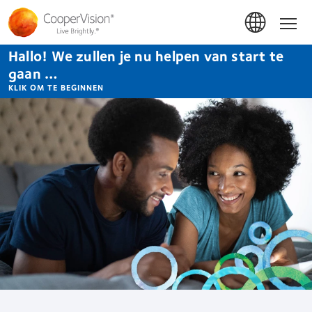
Overslaan
en
Hom
naar
de
Hallo! We zullen je nu helpen van start te
inhoud
gaan
gaan …
KLIK OM TE BEGINNEN