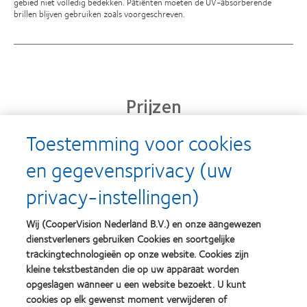
gebied niet volledig bedekken. Patiënten moeten de UV-absorberende
brillen blijven gebruiken zoals voorgeschreven.
Prijzen
Toestemming voor cookies
en gegevensprivacy (uw
Learn
Learn
more
more
privacy-instellingen)
about
about
Silmo
Contact
d’Or
Lens
Wij (CooperVision Nederland B.V.) en onze aangewezen
best
Product
dienstverleners gebruiken Cookies en soortgelijke
product
of
Learn
Learn
award
the
trackingtechnologieën op onze website. Cookies zijn
more
more
met
Year
kleine tekstbestanden die op uw apparaat worden
about
about
MyDay™
(2013)
opgeslagen wanneer u een website bezoekt. U kunt
2012
2011
(2013)
&
Best
cookies op elk gewenst moment verwijderen of