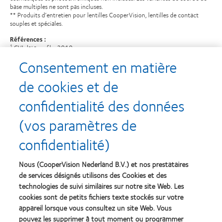
base multiples ne sont pas incluses.
** Produits d’entretien pour lentilles CooperVision, lentilles de contact
souples et spéciales.
Références :
CVI data on file, 2019
1
CVI data on file, 2020.
2
Consentement en matière
de cookies et de
confidentialité des données
Recompenses
(vos paramètres de
confidentialité)
Nous (CooperVision Nederland B.V.) et nos prestataires
Learn
Learn
more
more
de services désignés utilisons des Cookies et des
about
about
technologies de suivi similaires sur notre site Web. Les
Récompense
Contact
cookies sont de petits fichiers texte stockés sur votre
Silmo
Lens
appareil lorsque vous consultez un site Web. Vous
d’Or
Product
pouvez les supprimer à tout moment ou programmer
du
of