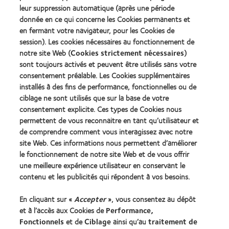
Learn
Learn
meilleur
the
leur suppression automatique (après une période
more
more
produit
Year
donnée en ce qui concerne les Cookies permanents et
about
about
pour
(2013)
en fermant votre navigateur, pour les Cookies de
2012
2011
MyDay™
&
Best
session). Les cookies nécessaires au fonctionnement de
(2013)
2010
Factory
notre site Web (
Cookies strictement nécessaires
)
Best
Awards
sont toujours activés et peuvent être utilisés sans votre
Learn
Learn
Companies
(2011)
more
consentement préalable. Les Cookies supplémentaires
more
for
about
about
Leaders
installés à des fins de performance, fonctionnelles ou de
ODMA
2012
(2012)
ciblage ne sont utilisés que sur la base de votre
2011
REBRAND
consentement explicite. Ces types de Cookies nous
(2011)
100®
permettent de vous reconnaitre en tant qu’utilisateur et
Global
Award
de comprendre comment vous interagissez avec notre
(2012)
site Web. Ces informations nous permettent d’améliorer
le fonctionnement de notre site Web et de vous offrir
une meilleure expérience utilisateur en conservant le
Nos produits
contenu et les publicités qui répondent à vos besoins.
Trouver les lentilles adaptées
En cliquant sur «
Accepter
», vous consentez au dépôt
Technologie des lentilles de contact
et à l’accès aux Cookies de
Performance,
Fonctionnels
et de
Ciblage
ainsi qu’au
traitement de