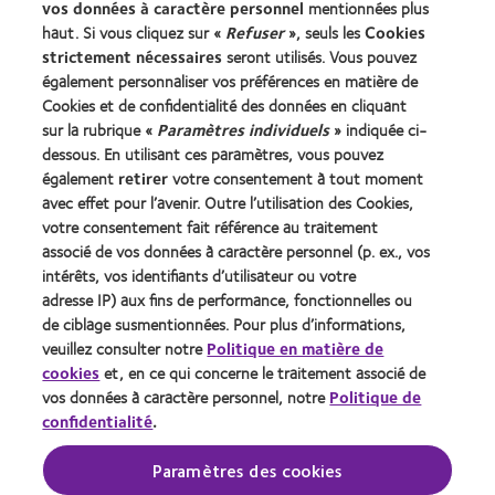
Trouver un specialiste
vos données à caractère personnel
mentionnées plus
haut. Si vous cliquez sur «
Refuser
», seuls les
Cookies
strictement nécessaires
seront utilisés. Vous pouvez
Lentilles de contact et vision
également personnaliser vos préférences en matière de
Nouveau porteur
Cookies et de confidentialité des données en cliquant
Porteur de longue date
sur la rubrique «
Paramètres individuels
» indiquée ci-
dessous. En utilisant ces paramètres, vous pouvez
également
retirer
votre consentement à tout moment
À propos de CooperVision
avec effet pour l’avenir. Outre l’utilisation des Cookies,
Carrières
votre consentement fait référence au traitement
associé de vos données à caractère personnel (p. ex., vos
Actualites
intérêts, vos identifiants d’utilisateur ou votre
Contact
adresse IP) aux fins de performance, fonctionnelles ou
de ciblage susmentionnées. Pour plus d’informations,
veuillez consulter notre
Politique en matière de
Legal
cookies
et, en ce qui concerne le traitement associé de
Politique de confidentialité
vos données à caractère personnel, notre
Politique de
confidentialité
.
Cookies
Conditions d'utilisation
Paramètres des cookies