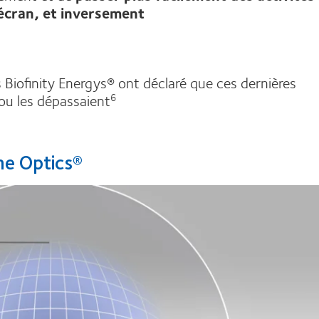
 écran, et inversement
s Biofinity Energys® ont déclaré que ces dernières
ou les dépassaient
6
one Optics®