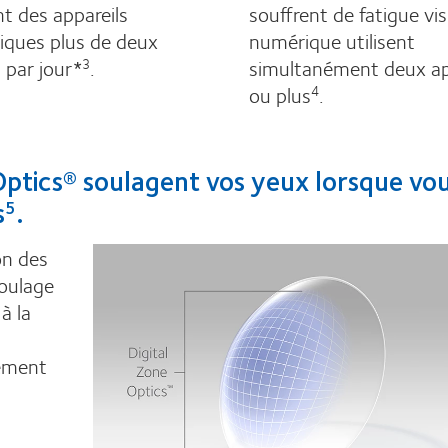
ent des appareils
souffrent de fatigue vis
ques plus de deux
numérique utilisent
 par jour*
.
simultanément deux ap
3
ou plus
.
4
 Optics® soulagent vos yeux lorsque vo
s
.
5
on des
soulage
à la
lement