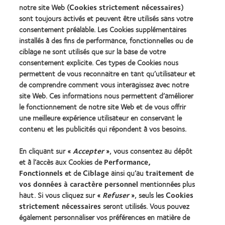
2010
Factory
notre site Web (
Cookies strictement nécessaires
)
Best
Awards
sont toujours activés et peuvent être utilisés sans votre
Learn
Learn
Companies
(2011)
more
consentement préalable. Les Cookies supplémentaires
more
for
about
about
Leaders
installés à des fins de performance, fonctionnelles ou de
ODMA
2012
(2012)
ciblage ne sont utilisés que sur la base de votre
2011
REBRAND
consentement explicite. Ces types de Cookies nous
(2011)
100®
permettent de vous reconnaitre en tant qu’utilisateur et
Global
de comprendre comment vous interagissez avec notre
Award
(2012)
site Web. Ces informations nous permettent d’améliorer
le fonctionnement de notre site Web et de vous offrir
une meilleure expérience utilisateur en conservant le
Nos produits
contenu et les publicités qui répondent à vos besoins.
Trouver les lentilles adaptées
En cliquant sur «
Accepter
», vous consentez au dépôt
Technologie des lentilles de contact
et à l’accès aux Cookies de
Performance,
Fonctionnels
et de
Ciblage
ainsi qu’au
traitement de
Trouver un specialiste
vos données à caractère personnel
mentionnées plus
haut. Si vous cliquez sur «
Refuser
», seuls les
Cookies
strictement nécessaires
seront utilisés. Vous pouvez
Lentilles de contact et vision
également personnaliser vos préférences en matière de
Nouveau porteur