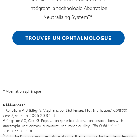
intégrant la technologie Aberration
Neutralising System™.
TROUVER UN OPHTALMOLOGUE
* Aberration sphérique
Références :
Kollbaum P, Bradley A. “Aspheric contact lenses: fact and fiction.”
Contact
1
Lens Spectrum.
2005;20:34–9.
Kingston AC, Cox IG. Population spherical aberration: associations with
2
ametropia, age, corneal curvature, and image quality.
Clin Ophthalmol
.
2013;7:933-938.
Richdale K. Improving the quality of our patients’ vision: aspheric lens designs:
3