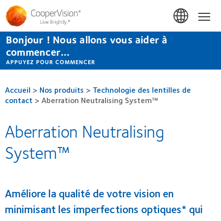
Aller
au
Accue
contenu
principal
Bonjour ! Nous allons vous aider à
commencer...
APPUYEZ POUR COMMENCER
Accueil
>
Nos produits
>
Technologie des lentilles de
contact
>
Aberration Neutralising System™
Aberration Neutralising
System™
Améliore la qualité de votre vision en
minimisant les imperfections optiques* qui