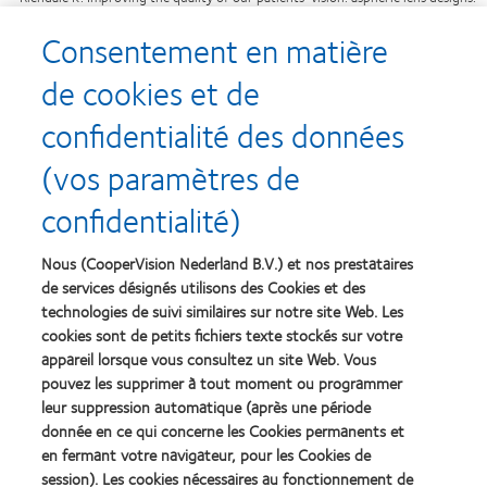
aspheric contact lenses can decrease spherical aberrations and improve visual
quality.
CL Spectrum
. 2011;26:38,40-41.
Consentement en matière
de cookies et de
confidentialité des données
Recompenses
(vos paramètres de
confidentialité)
Nous (CooperVision Nederland B.V.) et nos prestataires
Learn
Learn
more
more
de services désignés utilisons des Cookies et des
about
about
technologies de suivi similaires sur notre site Web. Les
Récompense
Contact
cookies sont de petits fichiers texte stockés sur votre
Silmo
Lens
appareil lorsque vous consultez un site Web. Vous
d’Or
Product
pouvez les supprimer à tout moment ou programmer
du
of
Learn
Learn
meilleur
the
leur suppression automatique (après une période
more
more
produit
Year
donnée en ce qui concerne les Cookies permanents et
about
about
pour
(2013)
en fermant votre navigateur, pour les Cookies de
2012
2011
MyDay™
&
Best
session). Les cookies nécessaires au fonctionnement de
(2013)