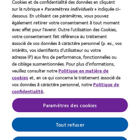
Cookies et de confidentialité des données en cliquant
Porteur de longue date
sur la rubrique «
Paramètres individuels
» indiquée ci-
dessous. En utilisant ces paramètres, vous pouvez
également
retirer
votre consentement à tout moment
À propos de CooperVision
avec effet pour l’avenir. Outre l’utilisation des Cookies,
Carrières
votre consentement fait référence au traitement
associé de vos données à caractère personnel (p. ex., vos
Actualites
intérêts, vos identifiants d’utilisateur ou votre
Contact
adresse IP) aux fins de performance, fonctionnelles ou
de ciblage susmentionnées. Pour plus d’informations,
veuillez consulter notre
Politique en matière de
Legal
cookies
et, en ce qui concerne le traitement associé de
Politique de confidentialité
vos données à caractère personnel, notre
Politique de
confidentialité
.
Cookies
Conditions d'utilisation
Paramètres des cookies
Gérer les préférences relatives au consentement
Tout refuser