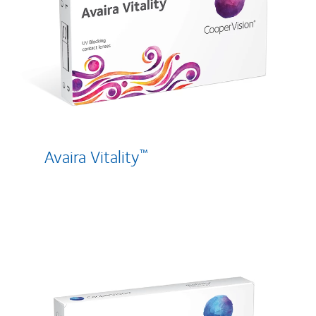
Avaira Vitality
™