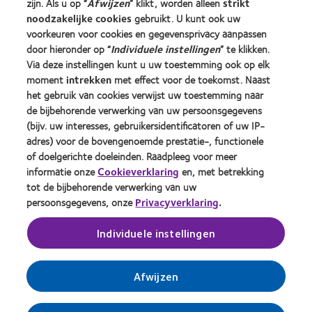
zijn. Als u op “
Afwijzen
” klikt, worden alleen
strikt
Ervaren drager
noodzakelijke cookies
gebruikt. U kunt ook uw
voorkeuren voor cookies en gegevensprivacy aanpassen
door hieronder op “
Individuele instellingen
” te klikken.
Over CooperVision
Via deze instellingen kunt u uw toestemming ook op elk
Vacatures bij CooperVision
moment
intrekken
met effect voor de toekomst. Naast
het gebruik van cookies verwijst uw toestemming naar
Nieuwscentrum
de bijbehorende verwerking van uw persoonsgegevens
Contact
(bijv. uw interesses, gebruikersidentificatoren of uw IP-
adres) voor de bovengenoemde prestatie-, functionele
of doelgerichte doeleinden. Raadpleeg voor meer
Legal
informatie onze
Cookieverklaring
en, met betrekking
Privacybeleid
tot de bijbehorende verwerking van uw
persoonsgegevens, onze
Privacyverklaring
.
Cookie beleid
Servicevoorwaarden
Individuele instellingen
Toestemmingsvoorkeuren beheren
Afwijzen