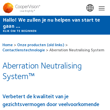
Overslaan
en
Hom
naar
de
Hallo! We zullen je nu helpen van start te
inhoud
gaan
gaan …
KLIK OM TE BEGINNEN
Home
>
Onze producten (old links)
>
Contactlenstechnologie
>
Aberration Neutralising System
Aberration Neutralising
System™
Verbetert de kwaliteit van je
gezichtsvermogen door veelvoorkomende