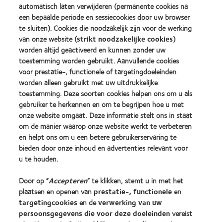
2010
Factory
automatisch laten verwijderen (permanente cookies na
Best
Awards
een bepaalde periode en sessiecookies door uw browser
Learn
Learn
Companies
(2011)
more
te sluiten). Cookies die noodzakelijk zijn voor de werking
more
for
about
about
Leaders
van onze website (
strikt noodzakelijke cookies
)
ODMA
2012
(2012)
worden altijd geactiveerd en kunnen zonder uw
2011
REBRAND
toestemming worden gebruikt. Aanvullende cookies
(2011)
100®
voor prestatie-, functionele of targetingdoeleinden
Global
worden alleen gebruikt met uw uitdrukkelijke
Award
(2012)
toestemming. Deze soorten cookies helpen ons om u als
gebruiker te herkennen en om te begrijpen hoe u met
onze website omgaat. Deze informatie stelt ons in staat
Onze producten
om de manier waarop onze website werkt te verbeteren
Zoek uw contactlens
en helpt ons om u een betere gebruikerservaring te
bieden door onze inhoud en advertenties relevant voor
Contactlenstechnologie
u te houden.
Vind uw opticien
Door op “
Accepteren
” te klikken, stemt u in met het
plaatsen en openen van
prestatie-, functionele
en
targetingcookies
en de
verwerking van uw
Contactlenzen en gezichtsvermogen
persoonsgegevens die voor deze doeleinden
vereist
Nieuwe drager