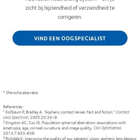
zicht bij bijziendheid of verziendheid te
corrigeren.
VIND EEN OOGSPECIALIST
* Sferische aberratie
Referenties:
Kollbaum P, Bradley A. “Aspheric contact lenses: fact and fiction.”
Contact
1
Lens Spectrum.
2005;20:34–9.
Kingston AC, Cox IG. Population spherical aberration: associations with
2
ametropia, age, corneal curvature, and image quality.
Clin Ophthalmol
.
2013;7:933-938.
Richdale K. Improving the quality of our patients’ vision: aspheric lens designs:
3