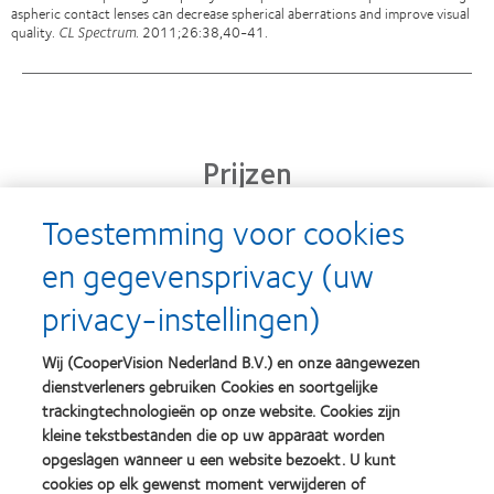
aspheric contact lenses can decrease spherical aberrations and improve visual
quality.
CL Spectrum
. 2011;26:38,40-41.
Prijzen
Toestemming voor cookies
en gegevensprivacy (uw
Learn
Learn
more
more
privacy-instellingen)
about
about
Silmo
Contact
d’Or
Lens
Wij (CooperVision Nederland B.V.) en onze aangewezen
best
Product
dienstverleners gebruiken Cookies en soortgelijke
product
of
Learn
Learn
award
the
trackingtechnologieën op onze website. Cookies zijn
more
more
met
Year
kleine tekstbestanden die op uw apparaat worden
about
about
MyDay™
(2013)
opgeslagen wanneer u een website bezoekt. U kunt
2012
2011
(2013)
&
Best
cookies op elk gewenst moment verwijderen of