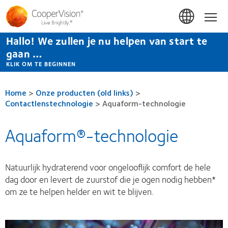
Overslaan
en
Hom
naar
de
Hallo! We zullen je nu helpen van start te
inhoud
gaan
gaan …
KLIK OM TE BEGINNEN
Home
>
Onze producten (old links)
>
Contactlenstechnologie
>
Aquaform-technologie
Aquaform®-technologie
Natuurlijk hydraterend voor ongelooflijk comfort de hele
dag door en levert de zuurstof die je ogen nodig hebben*
om ze te helpen helder en wit te blijven.