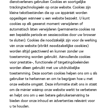
dienstverleners gebruiken Cookies en soortgelijke
product
of
Learn
Learn
award
the
trackingtechnologieën op onze website. Cookies zijn
more
more
met
Year
kleine tekstbestanden die op uw apparaat worden
about
about
MyDay™
(2013)
opgeslagen wanneer u een website bezoekt. U kunt
2012
2011
(2013)
&
Best
cookies op elk gewenst moment verwijderen of
2010
Factory
automatisch laten verwijderen (permanente cookies na
Best
Awards
een bepaalde periode en sessiecookies door uw browser
Learn
Learn
Companies
(2011)
more
te sluiten). Cookies die noodzakelijk zijn voor de werking
more
for
about
about
Leaders
van onze website (
strikt noodzakelijke cookies
)
ODMA
2012
(2012)
worden altijd geactiveerd en kunnen zonder uw
2011
REBRAND
toestemming worden gebruikt. Aanvullende cookies
(2011)
100®
voor prestatie-, functionele of targetingdoeleinden
Global
Award
worden alleen gebruikt met uw uitdrukkelijke
(2012)
toestemming. Deze soorten cookies helpen ons om u als
gebruiker te herkennen en om te begrijpen hoe u met
onze website omgaat. Deze informatie stelt ons in staat
Onze producten
om de manier waarop onze website werkt te verbeteren
Zoek uw contactlens
en helpt ons om u een betere gebruikerservaring te
bieden door onze inhoud en advertenties relevant voor
Contactlenstechnologie
u te houden.