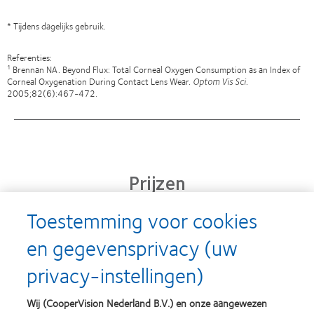
* Tijdens dagelijks gebruik.
Referenties:
Brennan NA. Beyond Flux: Total Corneal Oxygen Consumption as an Index of
1
Corneal Oxygenation During Contact Lens Wear.
Optom Vis Sci.
2005;82(6):467-472.
Prijzen
Toestemming voor cookies
en gegevensprivacy (uw
Learn
Learn
more
more
privacy-instellingen)
about
about
Silmo
Contact
d’Or
Lens
Wij (CooperVision Nederland B.V.) en onze aangewezen
best
Product