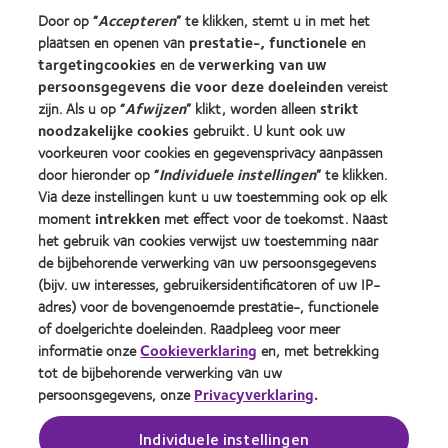
Vind uw opticien
Door op “
Accepteren
” te klikken, stemt u in met het
plaatsen en openen van
prestatie-, functionele
en
targetingcookies
en de
verwerking van uw
Contactlenzen en gezichtsvermogen
persoonsgegevens die voor deze doeleinden
vereist
Nieuwe drager
zijn. Als u op “
Afwijzen
” klikt, worden alleen
strikt
Ervaren drager
noodzakelijke cookies
gebruikt. U kunt ook uw
voorkeuren voor cookies en gegevensprivacy aanpassen
door hieronder op “
Individuele instellingen
” te klikken.
Over CooperVision
Via deze instellingen kunt u uw toestemming ook op elk
Vacatures bij CooperVision
moment
intrekken
met effect voor de toekomst. Naast
het gebruik van cookies verwijst uw toestemming naar
Nieuwscentrum
de bijbehorende verwerking van uw persoonsgegevens
Contact
(bijv. uw interesses, gebruikersidentificatoren of uw IP-
adres) voor de bovengenoemde prestatie-, functionele
of doelgerichte doeleinden. Raadpleeg voor meer
Legal
informatie onze
Cookieverklaring
en, met betrekking
Privacybeleid
tot de bijbehorende verwerking van uw
persoonsgegevens, onze
Privacyverklaring
.
Cookie beleid
Servicevoorwaarden
Individuele instellingen