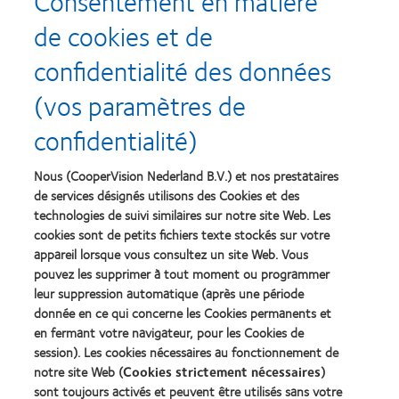
Consentement en matière
de cookies et de
confidentialité des données
Recompenses
(vos paramètres de
confidentialité)
Nous (CooperVision Nederland B.V.) et nos prestataires
Learn
Learn
more
more
de services désignés utilisons des Cookies et des
about
about
technologies de suivi similaires sur notre site Web. Les
Récompense
Contact
cookies sont de petits fichiers texte stockés sur votre
Silmo
Lens
appareil lorsque vous consultez un site Web. Vous
d’Or
Product
pouvez les supprimer à tout moment ou programmer
du
of
Learn
Learn
meilleur
the
leur suppression automatique (après une période
more
more
produit
Year
donnée en ce qui concerne les Cookies permanents et
about
about
pour
(2013)
en fermant votre navigateur, pour les Cookies de
2012
2011
MyDay™
&
Best
session). Les cookies nécessaires au fonctionnement de
(2013)
2010
Factory
notre site Web (
Cookies strictement nécessaires
)
Best
Awards
sont toujours activés et peuvent être utilisés sans votre
Learn
Learn
Companies
(2011)