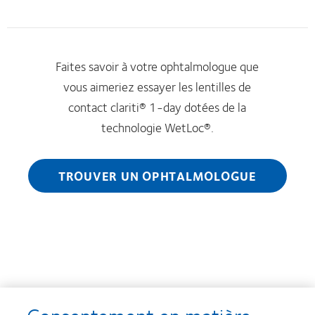
Faites savoir à votre ophtalmologue que
vous aimeriez essayer les lentilles de
contact clariti® 1-day dotées de la
technologie WetLoc®.
TROUVER UN OPHTALMOLOGUE
* Rétention absolue de l’humidité : 98,8 %, rétention relative de l’humidité :
97,8 %.