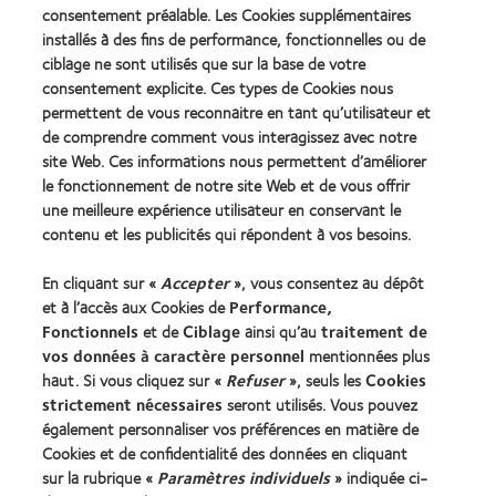
more
consentement préalable. Les Cookies supplémentaires
more
for
about
about
Leaders
installés à des fins de performance, fonctionnelles ou de
ODMA
2012
(2012)
ciblage ne sont utilisés que sur la base de votre
2011
REBRAND
consentement explicite. Ces types de Cookies nous
(2011)
100®
permettent de vous reconnaitre en tant qu’utilisateur et
Global
de comprendre comment vous interagissez avec notre
Award
(2012)
site Web. Ces informations nous permettent d’améliorer
le fonctionnement de notre site Web et de vous offrir
une meilleure expérience utilisateur en conservant le
Nos produits
contenu et les publicités qui répondent à vos besoins.
Trouver les lentilles adaptées
En cliquant sur «
Accepter
», vous consentez au dépôt
Technologie des lentilles de contact
et à l’accès aux Cookies de
Performance,
Fonctionnels
et de
Ciblage
ainsi qu’au
traitement de
Trouver un specialiste
vos données à caractère personnel
mentionnées plus
haut. Si vous cliquez sur «
Refuser
», seuls les
Cookies
strictement nécessaires
seront utilisés. Vous pouvez
Lentilles de contact et vision
également personnaliser vos préférences en matière de
Nouveau porteur
Cookies et de confidentialité des données en cliquant
Porteur de longue date
sur la rubrique «
Paramètres individuels
» indiquée ci-