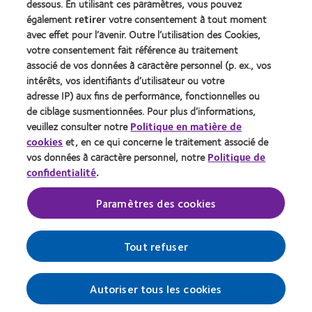
dessous. En utilisant ces paramètres, vous pouvez
également
retirer
votre consentement à tout moment
À propos de CooperVision
avec effet pour l’avenir. Outre l’utilisation des Cookies,
Carrières
votre consentement fait référence au traitement
associé de vos données à caractère personnel (p. ex., vos
Actualites
intérêts, vos identifiants d’utilisateur ou votre
Contact
adresse IP) aux fins de performance, fonctionnelles ou
de ciblage susmentionnées. Pour plus d’informations,
veuillez consulter notre
Politique en matière de
Legal
cookies
et, en ce qui concerne le traitement associé de
Politique de confidentialité
vos données à caractère personnel, notre
Politique de
confidentialité
.
Cookies
Conditions d'utilisation
Paramètres des cookies
Gérer les préférences relatives au consentement
Tout refuser
Autoriser tous les cookies
© 2026
CooperVision
|
Part of
CooperCompanies