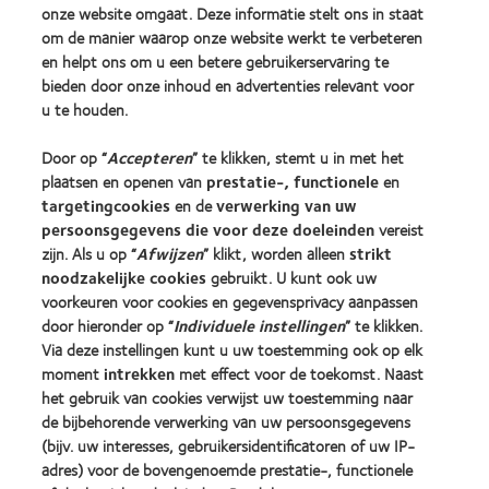
onze website omgaat. Deze informatie stelt ons in staat
Onze producten
om de manier waarop onze website werkt te verbeteren
Zoek uw contactlens
en helpt ons om u een betere gebruikerservaring te
bieden door onze inhoud en advertenties relevant voor
Contactlenstechnologie
u te houden.
Vind uw opticien
Door op “
Accepteren
” te klikken, stemt u in met het
plaatsen en openen van
prestatie-, functionele
en
targetingcookies
en de
verwerking van uw
Contactlenzen en gezichtsvermogen
persoonsgegevens die voor deze doeleinden
vereist
Nieuwe drager
zijn. Als u op “
Afwijzen
” klikt, worden alleen
strikt
Ervaren drager
noodzakelijke cookies
gebruikt. U kunt ook uw
voorkeuren voor cookies en gegevensprivacy aanpassen
door hieronder op “
Individuele instellingen
” te klikken.
Over CooperVision
Via deze instellingen kunt u uw toestemming ook op elk
Vacatures bij CooperVision
moment
intrekken
met effect voor de toekomst. Naast
het gebruik van cookies verwijst uw toestemming naar
Nieuwscentrum
de bijbehorende verwerking van uw persoonsgegevens
Contact
(bijv. uw interesses, gebruikersidentificatoren of uw IP-
adres) voor de bovengenoemde prestatie-, functionele