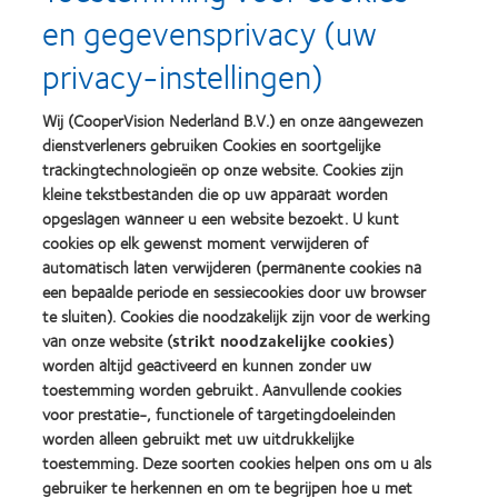
en gegevensprivacy (uw
Learn
Learn
more
more
privacy-instellingen)
about
about
Silmo
Contact
d’Or
Lens
Wij (CooperVision Nederland B.V.) en onze aangewezen
best
Product
dienstverleners gebruiken Cookies en soortgelijke
product
of
Learn
Learn
award
the
trackingtechnologieën op onze website. Cookies zijn
more
more
met
Year
kleine tekstbestanden die op uw apparaat worden
about
about
MyDay™
(2013)
opgeslagen wanneer u een website bezoekt. U kunt
2012
2011
(2013)
&
Best
cookies op elk gewenst moment verwijderen of
2010
Factory
automatisch laten verwijderen (permanente cookies na
Best
Awards
een bepaalde periode en sessiecookies door uw browser
Learn
Learn
Companies
(2011)
more
te sluiten). Cookies die noodzakelijk zijn voor de werking
more
for
about
about
Leaders
van onze website (
strikt noodzakelijke cookies
)
ODMA
2012
(2012)
worden altijd geactiveerd en kunnen zonder uw
2011
REBRAND
toestemming worden gebruikt. Aanvullende cookies
(2011)
100®
voor prestatie-, functionele of targetingdoeleinden
Global
Award
worden alleen gebruikt met uw uitdrukkelijke
(2012)
toestemming. Deze soorten cookies helpen ons om u als
gebruiker te herkennen en om te begrijpen hoe u met