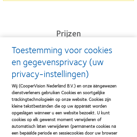
Prijzen
Toestemming voor cookies
en gegevensprivacy (uw
Learn
Learn
more
more
privacy-instellingen)
about
about
Silmo
Contact
d’Or
Lens
Wij (CooperVision Nederland B.V.) en onze aangewezen
best
Product
dienstverleners gebruiken Cookies en soortgelijke
product
of
Learn
Learn
award
the
trackingtechnologieën op onze website. Cookies zijn
more
more
met
Year
kleine tekstbestanden die op uw apparaat worden
about
about
MyDay™
(2013)
opgeslagen wanneer u een website bezoekt. U kunt
2012
2011
(2013)
&
Best
cookies op elk gewenst moment verwijderen of
2010
Factory
automatisch laten verwijderen (permanente cookies na
Best
Awards
een bepaalde periode en sessiecookies door uw browser
Learn
Learn
Companies
(2011)