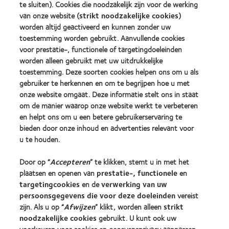
more
te sluiten). Cookies die noodzakelijk zijn voor de werking
more
for
about
about
Leaders
van onze website (
strikt noodzakelijke cookies
)
ODMA
2012
(2012)
worden altijd geactiveerd en kunnen zonder uw
2011
REBRAND
toestemming worden gebruikt. Aanvullende cookies
(2011)
100®
voor prestatie-, functionele of targetingdoeleinden
Global
worden alleen gebruikt met uw uitdrukkelijke
Award
(2012)
toestemming. Deze soorten cookies helpen ons om u als
gebruiker te herkennen en om te begrijpen hoe u met
onze website omgaat. Deze informatie stelt ons in staat
Onze producten
om de manier waarop onze website werkt te verbeteren
Zoek uw contactlens
en helpt ons om u een betere gebruikerservaring te
bieden door onze inhoud en advertenties relevant voor
Contactlenstechnologie
u te houden.
Vind uw opticien
Door op “
Accepteren
” te klikken, stemt u in met het
plaatsen en openen van
prestatie-, functionele
en
targetingcookies
en de
verwerking van uw
Contactlenzen en gezichtsvermogen
persoonsgegevens die voor deze doeleinden
vereist
Nieuwe drager
zijn. Als u op “
Afwijzen
” klikt, worden alleen
strikt
Ervaren drager
noodzakelijke cookies
gebruikt. U kunt ook uw