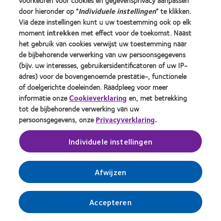
voorkeuren voor cookies en gegevensprivacy aanpassen
door hieronder op “
Individuele instellingen
” te klikken.
Over CooperVision
Via deze instellingen kunt u uw toestemming ook op elk
Vacatures bij CooperVision
moment
intrekken
met effect voor de toekomst. Naast
het gebruik van cookies verwijst uw toestemming naar
Nieuwscentrum
de bijbehorende verwerking van uw persoonsgegevens
Contact
(bijv. uw interesses, gebruikersidentificatoren of uw IP-
adres) voor de bovengenoemde prestatie-, functionele
of doelgerichte doeleinden. Raadpleeg voor meer
Legal
informatie onze
Cookieverklaring
en, met betrekking
Privacybeleid
tot de bijbehorende verwerking van uw
persoonsgegevens, onze
Privacyverklaring
.
Cookie beleid
Servicevoorwaarden
Individuele instellingen
Toestemmingsvoorkeuren beheren
Afwijzen
Accepteren
© 2026
CooperVision
|
Part of
CooperCompanies