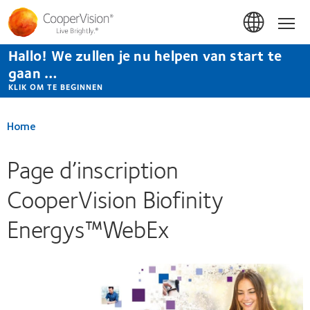
Overslaan
en
Hom
naar
de
Hallo! We zullen je nu helpen van start te
inhoud
gaan
gaan …
KLIK OM TE BEGINNEN
Home
Page d’inscription
CooperVision Biofinity
Energys™WebEx