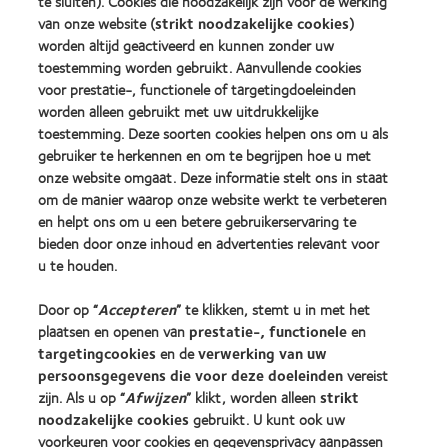
te sluiten). Cookies die noodzakelijk zijn voor de werking
more
for
about
about
Leaders
van onze website (
strikt noodzakelijke cookies
)
ODMA
2012
(2012)
worden altijd geactiveerd en kunnen zonder uw
2011
REBRAND
toestemming worden gebruikt. Aanvullende cookies
(2011)
100®
voor prestatie-, functionele of targetingdoeleinden
Global
worden alleen gebruikt met uw uitdrukkelijke
Award
(2012)
toestemming. Deze soorten cookies helpen ons om u als
gebruiker te herkennen en om te begrijpen hoe u met
onze website omgaat. Deze informatie stelt ons in staat
Onze producten
om de manier waarop onze website werkt te verbeteren
Zoek uw contactlens
en helpt ons om u een betere gebruikerservaring te
bieden door onze inhoud en advertenties relevant voor
Contactlenstechnologie
u te houden.
Vind uw opticien
Door op “
Accepteren
” te klikken, stemt u in met het
plaatsen en openen van
prestatie-, functionele
en
targetingcookies
en de
verwerking van uw
Contactlenzen en gezichtsvermogen
persoonsgegevens die voor deze doeleinden
vereist
Nieuwe drager
zijn. Als u op “
Afwijzen
” klikt, worden alleen
strikt
Ervaren drager
noodzakelijke cookies
gebruikt. U kunt ook uw
voorkeuren voor cookies en gegevensprivacy aanpassen