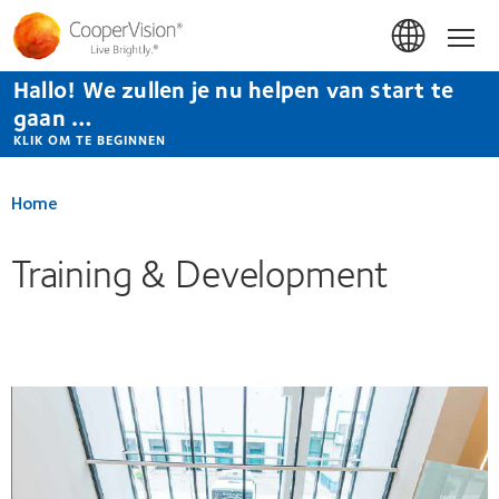
Overslaan
en
Hom
naar
de
Hallo! We zullen je nu helpen van start te
inhoud
gaan
gaan …
KLIK OM TE BEGINNEN
Home
Training & Development