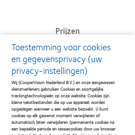
Prijzen
Toestemming voor cookies
en gegevensprivacy (uw
Learn
Learn
more
more
privacy-instellingen)
about
about
Silmo
Contact
d’Or
Lens
Wij (CooperVision Nederland B.V.) en onze aangewezen
best
Product
dienstverleners gebruiken Cookies en soortgelijke
product
of
Learn
Learn
award
the
trackingtechnologieën op onze website. Cookies zijn
more
more
met
Year
kleine tekstbestanden die op uw apparaat worden
about
about
MyDay™
(2013)
opgeslagen wanneer u een website bezoekt. U kunt
2012
2011
(2013)
&
Best
cookies op elk gewenst moment verwijderen of
2010
Factory
automatisch laten verwijderen (permanente cookies na
Best
Awards
een bepaalde periode en sessiecookies door uw browser
Learn
Learn
Companies
(2011)
more