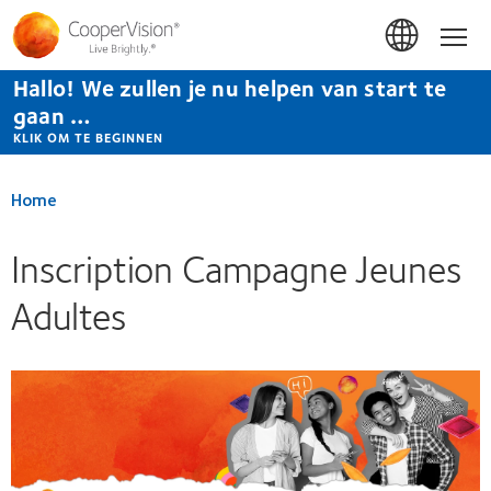
Overslaan
en
Hom
naar
de
Hallo! We zullen je nu helpen van start te
inhoud
gaan
gaan …
KLIK OM TE BEGINNEN
Home
Inscription Campagne Jeunes
Adultes