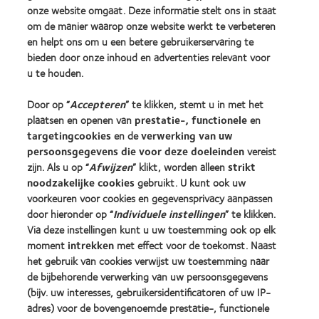
onze website omgaat. Deze informatie stelt ons in staat
Onze producten
om de manier waarop onze website werkt te verbeteren
Zoek uw contactlens
en helpt ons om u een betere gebruikerservaring te
bieden door onze inhoud en advertenties relevant voor
Contactlenstechnologie
u te houden.
Vind uw opticien
Door op “
Accepteren
” te klikken, stemt u in met het
plaatsen en openen van
prestatie-, functionele
en
targetingcookies
en de
verwerking van uw
Contactlenzen en gezichtsvermogen
persoonsgegevens die voor deze doeleinden
vereist
Nieuwe drager
zijn. Als u op “
Afwijzen
” klikt, worden alleen
strikt
Ervaren drager
noodzakelijke cookies
gebruikt. U kunt ook uw
voorkeuren voor cookies en gegevensprivacy aanpassen
door hieronder op “
Individuele instellingen
” te klikken.
Over CooperVision
Via deze instellingen kunt u uw toestemming ook op elk
Vacatures bij CooperVision
moment
intrekken
met effect voor de toekomst. Naast
het gebruik van cookies verwijst uw toestemming naar
Nieuwscentrum
de bijbehorende verwerking van uw persoonsgegevens
Contact
(bijv. uw interesses, gebruikersidentificatoren of uw IP-
adres) voor de bovengenoemde prestatie-, functionele