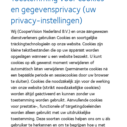
en gegevensprivacy (uw
Learn
Learn
more
more
privacy-instellingen)
about
about
Silmo
Contact
d’Or
Lens
Wij (CooperVision Nederland B.V.) en onze aangewezen
best
Product
dienstverleners gebruiken Cookies en soortgelijke
product
of
Learn
Learn
award
the
trackingtechnologieën op onze website. Cookies zijn
more
more
met
Year
kleine tekstbestanden die op uw apparaat worden
about
about
MyDay™
(2013)
opgeslagen wanneer u een website bezoekt. U kunt
2012
2011
(2013)
&
Best
cookies op elk gewenst moment verwijderen of
2010
Factory
automatisch laten verwijderen (permanente cookies na
Best
Awards
een bepaalde periode en sessiecookies door uw browser
Learn
Learn
Companies
(2011)
more
te sluiten). Cookies die noodzakelijk zijn voor de werking
more
for
about
about
Leaders
van onze website (
strikt noodzakelijke cookies
)
ODMA
2012
(2012)
worden altijd geactiveerd en kunnen zonder uw
2011
REBRAND
toestemming worden gebruikt. Aanvullende cookies
(2011)
100®
voor prestatie-, functionele of targetingdoeleinden
Global
Award
worden alleen gebruikt met uw uitdrukkelijke
(2012)
toestemming. Deze soorten cookies helpen ons om u als
gebruiker te herkennen en om te begrijpen hoe u met