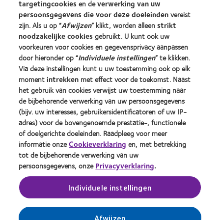
targetingcookies
en de
verwerking van uw
Contactlenzen en gezichtsvermogen
persoonsgegevens die voor deze doeleinden
vereist
Nieuwe drager
zijn. Als u op “
Afwijzen
” klikt, worden alleen
strikt
Ervaren drager
noodzakelijke cookies
gebruikt. U kunt ook uw
voorkeuren voor cookies en gegevensprivacy aanpassen
door hieronder op “
Individuele instellingen
” te klikken.
Over CooperVision
Via deze instellingen kunt u uw toestemming ook op elk
Vacatures bij CooperVision
moment
intrekken
met effect voor de toekomst. Naast
het gebruik van cookies verwijst uw toestemming naar
Nieuwscentrum
de bijbehorende verwerking van uw persoonsgegevens
Contact
(bijv. uw interesses, gebruikersidentificatoren of uw IP-
adres) voor de bovengenoemde prestatie-, functionele
of doelgerichte doeleinden. Raadpleeg voor meer
Legal
informatie onze
Cookieverklaring
en, met betrekking
Privacybeleid
tot de bijbehorende verwerking van uw
persoonsgegevens, onze
Privacyverklaring
.
Cookie beleid
Servicevoorwaarden
Individuele instellingen
Toestemmingsvoorkeuren beheren
Afwijzen