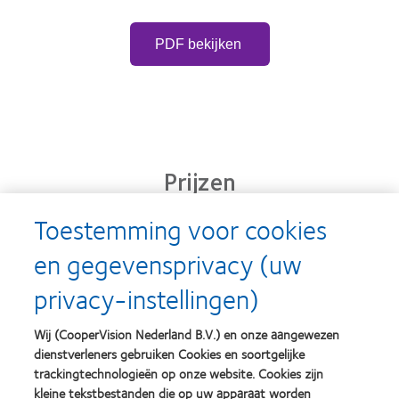
PDF bekijken
Prijzen
Toestemming voor cookies
en gegevensprivacy (uw
Learn
Learn
more
more
privacy-instellingen)
about
about
Silmo
Contact
d’Or
Lens
Wij (CooperVision Nederland B.V.) en onze aangewezen
best
Product
dienstverleners gebruiken Cookies en soortgelijke
product
of
Learn
Learn
award
the
trackingtechnologieën op onze website. Cookies zijn
more
more
met
Year
kleine tekstbestanden die op uw apparaat worden
about
about