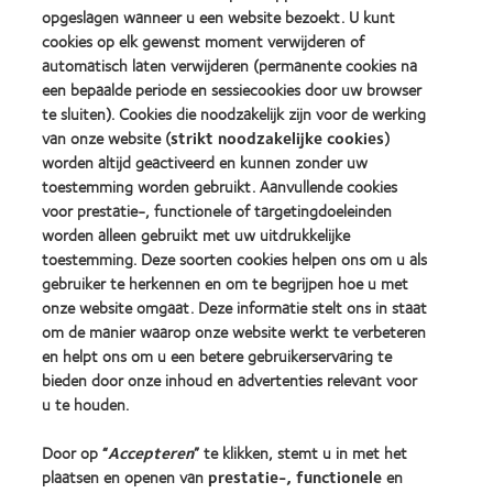
MyDay™
(2013)
opgeslagen wanneer u een website bezoekt. U kunt
2012
2011
(2013)
&
Best
cookies op elk gewenst moment verwijderen of
2010
Factory
automatisch laten verwijderen (permanente cookies na
Best
Awards
een bepaalde periode en sessiecookies door uw browser
Learn
Learn
Companies
(2011)
more
te sluiten). Cookies die noodzakelijk zijn voor de werking
more
for
about
about
Leaders
van onze website (
strikt noodzakelijke cookies
)
ODMA
2012
(2012)
worden altijd geactiveerd en kunnen zonder uw
2011
REBRAND
toestemming worden gebruikt. Aanvullende cookies
(2011)
100®
voor prestatie-, functionele of targetingdoeleinden
Global
Award
worden alleen gebruikt met uw uitdrukkelijke
(2012)
toestemming. Deze soorten cookies helpen ons om u als
gebruiker te herkennen en om te begrijpen hoe u met
onze website omgaat. Deze informatie stelt ons in staat
Onze producten
om de manier waarop onze website werkt te verbeteren
Zoek uw contactlens
en helpt ons om u een betere gebruikerservaring te
bieden door onze inhoud en advertenties relevant voor
Contactlenstechnologie
u te houden.
Vind uw opticien
Door op “
Accepteren
” te klikken, stemt u in met het
plaatsen en openen van
prestatie-, functionele
en