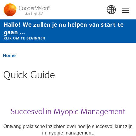
Overslaan
en
Hom
naar
de
Hallo! We zullen je nu helpen van start te
inhoud
gaan
gaan …
KLIK OM TE BEGINNEN
Home
Quick Guide
Succesvol in Myopie Management
Ontvang praktische inzichten over hoe je succesvol kunt zijn
in myopie management.