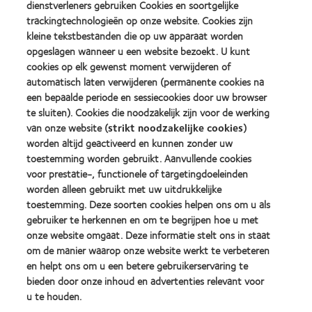
dienstverleners gebruiken Cookies en soortgelijke
product
of
Learn
Learn
award
the
trackingtechnologieën op onze website. Cookies zijn
more
more
met
Year
kleine tekstbestanden die op uw apparaat worden
about
about
MyDay™
(2013)
opgeslagen wanneer u een website bezoekt. U kunt
2012
2011
(2013)
&
Best
cookies op elk gewenst moment verwijderen of
2010
Factory
automatisch laten verwijderen (permanente cookies na
Best
Awards
een bepaalde periode en sessiecookies door uw browser
Learn
Learn
Companies
(2011)
more
te sluiten). Cookies die noodzakelijk zijn voor de werking
more
for
about
about
Leaders
van onze website (
strikt noodzakelijke cookies
)
ODMA
2012
(2012)
worden altijd geactiveerd en kunnen zonder uw
2011
REBRAND
toestemming worden gebruikt. Aanvullende cookies
(2011)
100®
voor prestatie-, functionele of targetingdoeleinden
Global
Award
worden alleen gebruikt met uw uitdrukkelijke
(2012)
toestemming. Deze soorten cookies helpen ons om u als
gebruiker te herkennen en om te begrijpen hoe u met
onze website omgaat. Deze informatie stelt ons in staat
Onze producten
om de manier waarop onze website werkt te verbeteren
Zoek uw contactlens
en helpt ons om u een betere gebruikerservaring te
bieden door onze inhoud en advertenties relevant voor
Contactlenstechnologie
u te houden.