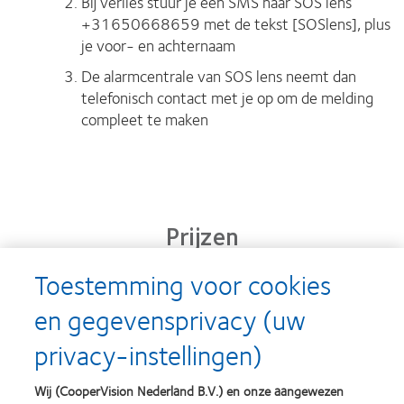
Bij verlies stuur je een SMS naar SOS lens
+31650668659 met de tekst [SOSlens], plus
je voor- en achternaam
De alarmcentrale van SOS lens neemt dan
telefonisch contact met je op om de melding
compleet te maken
Prijzen
Toestemming voor cookies
en gegevensprivacy (uw
Learn
Learn
more
more
privacy-instellingen)
about
about
Silmo
Contact
d’Or
Lens
Wij (CooperVision Nederland B.V.) en onze aangewezen
best
Product