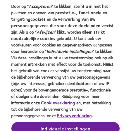
Vind uw opticien
Door op “
Accepteren
” te klikken, stemt u in met het
plaatsen en openen van
prestatie-, functionele
en
targetingcookies
en de
verwerking van uw
Contactlenzen en gezichtsvermogen
persoonsgegevens die voor deze doeleinden
vereist
Nieuwe drager
zijn. Als u op “
Afwijzen
” klikt, worden alleen
strikt
Ervaren drager
noodzakelijke cookies
gebruikt. U kunt ook uw
voorkeuren voor cookies en gegevensprivacy aanpassen
door hieronder op “
Individuele instellingen
” te klikken.
Over CooperVision
Via deze instellingen kunt u uw toestemming ook op elk
Vacatures bij CooperVision
moment
intrekken
met effect voor de toekomst. Naast
het gebruik van cookies verwijst uw toestemming naar
Nieuwscentrum
de bijbehorende verwerking van uw persoonsgegevens
Contact
(bijv. uw interesses, gebruikersidentificatoren of uw IP-
adres) voor de bovengenoemde prestatie-, functionele
of doelgerichte doeleinden. Raadpleeg voor meer
Legal
informatie onze
Cookieverklaring
en, met betrekking
Privacybeleid
tot de bijbehorende verwerking van uw
persoonsgegevens, onze
Privacyverklaring
.
Cookie beleid
Servicevoorwaarden
Individuele instellingen