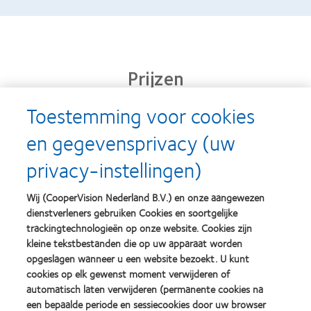
Prijzen
Toestemming voor cookies
en gegevensprivacy (uw
Learn
Learn
more
more
privacy-instellingen)
about
about
Silmo
Contact
d’Or
Lens
Wij (CooperVision Nederland B.V.) en onze aangewezen
best
Product
dienstverleners gebruiken Cookies en soortgelijke
product
of
Learn
Learn
award
the
trackingtechnologieën op onze website. Cookies zijn
more
more
met
Year
kleine tekstbestanden die op uw apparaat worden
about
about
MyDay™
(2013)
opgeslagen wanneer u een website bezoekt. U kunt
2012
2011
(2013)
&
Best
cookies op elk gewenst moment verwijderen of
2010
Factory
automatisch laten verwijderen (permanente cookies na
Best
Awards
een bepaalde periode en sessiecookies door uw browser
Learn
Learn
Companies
(2011)