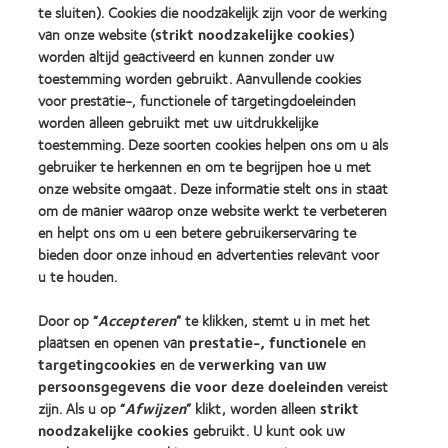
more
te sluiten). Cookies die noodzakelijk zijn voor de werking
more
for
about
about
Leaders
van onze website (
strikt noodzakelijke cookies
)
ODMA
2012
(2012)
worden altijd geactiveerd en kunnen zonder uw
2011
REBRAND
toestemming worden gebruikt. Aanvullende cookies
(2011)
100®
voor prestatie-, functionele of targetingdoeleinden
Global
worden alleen gebruikt met uw uitdrukkelijke
Award
(2012)
toestemming. Deze soorten cookies helpen ons om u als
gebruiker te herkennen en om te begrijpen hoe u met
onze website omgaat. Deze informatie stelt ons in staat
Onze producten
om de manier waarop onze website werkt te verbeteren
Zoek uw contactlens
en helpt ons om u een betere gebruikerservaring te
bieden door onze inhoud en advertenties relevant voor
Contactlenstechnologie
u te houden.
Vind uw opticien
Door op “
Accepteren
” te klikken, stemt u in met het
plaatsen en openen van
prestatie-, functionele
en
targetingcookies
en de
verwerking van uw
Contactlenzen en gezichtsvermogen
persoonsgegevens die voor deze doeleinden
vereist
Nieuwe drager
zijn. Als u op “
Afwijzen
” klikt, worden alleen
strikt
Ervaren drager
noodzakelijke cookies
gebruikt. U kunt ook uw