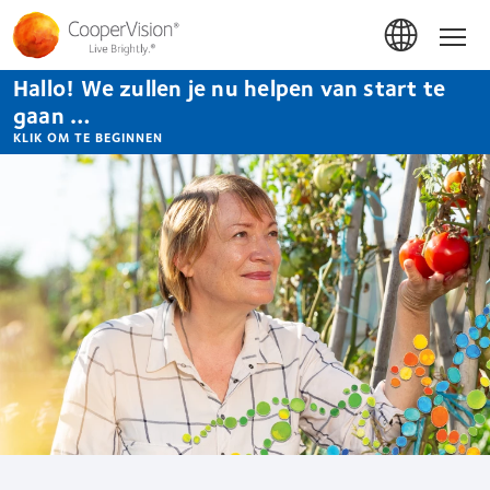
Overslaan
en
Hom
naar
de
Hallo! We zullen je nu helpen van start te
inhoud
gaan
gaan …
KLIK OM TE BEGINNEN