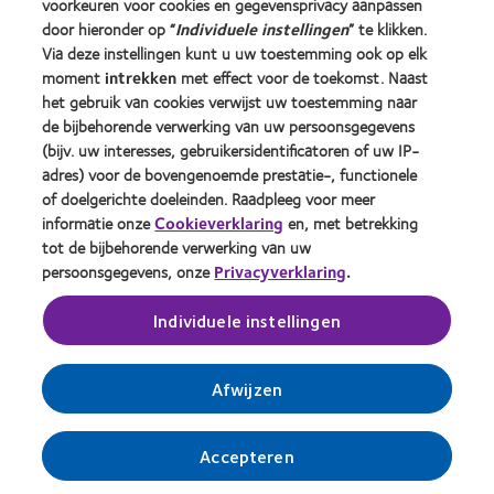
voorkeuren voor cookies en gegevensprivacy aanpassen
door hieronder op “
Individuele instellingen
” te klikken.
Over CooperVision
Via deze instellingen kunt u uw toestemming ook op elk
Vacatures bij CooperVision
moment
intrekken
met effect voor de toekomst. Naast
het gebruik van cookies verwijst uw toestemming naar
Nieuwscentrum
de bijbehorende verwerking van uw persoonsgegevens
Contact
(bijv. uw interesses, gebruikersidentificatoren of uw IP-
adres) voor de bovengenoemde prestatie-, functionele
of doelgerichte doeleinden. Raadpleeg voor meer
Legal
informatie onze
Cookieverklaring
en, met betrekking
Privacybeleid
tot de bijbehorende verwerking van uw
persoonsgegevens, onze
Privacyverklaring
.
Cookie beleid
Servicevoorwaarden
Individuele instellingen
Toestemmingsvoorkeuren beheren
Afwijzen
Accepteren
© 2026
CooperVision
|
Part of
CooperCompanies