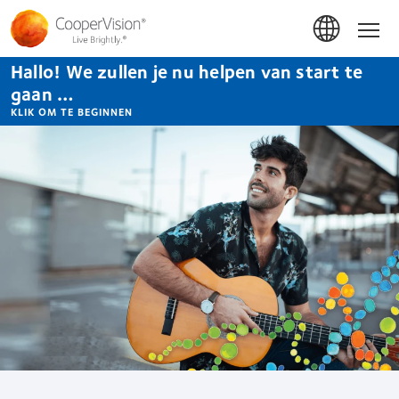
Overslaan
en
Hom
naar
de
Hallo! We zullen je nu helpen van start te
inhoud
gaan
gaan …
KLIK OM TE BEGINNEN