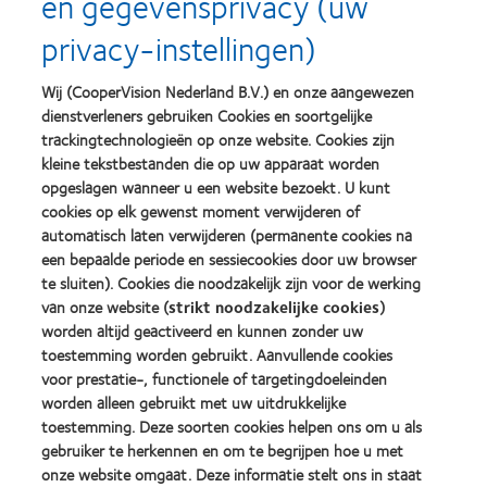
en gegevensprivacy (uw
more
more
privacy-instellingen)
about
about
Silmo
Contact
d’Or
Lens
Wij (CooperVision Nederland B.V.) en onze aangewezen
best
Product
dienstverleners gebruiken Cookies en soortgelijke
product
of
Learn
Learn
award
the
trackingtechnologieën op onze website. Cookies zijn
more
more
met
Year
kleine tekstbestanden die op uw apparaat worden
about
about
MyDay™
(2013)
opgeslagen wanneer u een website bezoekt. U kunt
2012
2011
(2013)
&
Best
cookies op elk gewenst moment verwijderen of
2010
Factory
automatisch laten verwijderen (permanente cookies na
Best
Awards
een bepaalde periode en sessiecookies door uw browser
Learn
Learn
Companies
(2011)
more
te sluiten). Cookies die noodzakelijk zijn voor de werking
more
for
about
about
Leaders
van onze website (
strikt noodzakelijke cookies
)
ODMA
2012
(2012)
worden altijd geactiveerd en kunnen zonder uw
2011
REBRAND
toestemming worden gebruikt. Aanvullende cookies
(2011)
100®
voor prestatie-, functionele of targetingdoeleinden
Global
worden alleen gebruikt met uw uitdrukkelijke
Award
(2012)
toestemming. Deze soorten cookies helpen ons om u als
gebruiker te herkennen en om te begrijpen hoe u met
onze website omgaat. Deze informatie stelt ons in staat
Onze producten