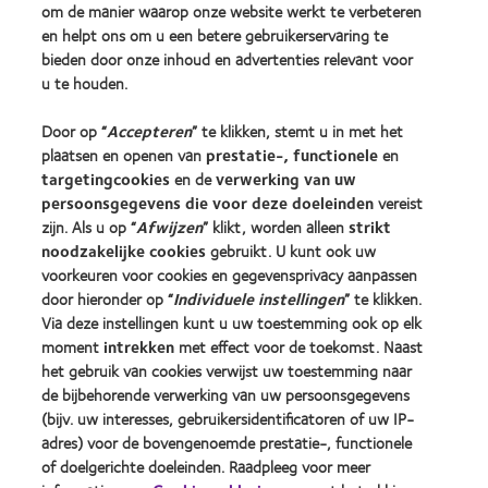
om de manier waarop onze website werkt te verbeteren
Zoek uw contactlens
en helpt ons om u een betere gebruikerservaring te
bieden door onze inhoud en advertenties relevant voor
Contactlenstechnologie
u te houden.
Vind uw opticien
Door op “
Accepteren
” te klikken, stemt u in met het
plaatsen en openen van
prestatie-, functionele
en
targetingcookies
en de
verwerking van uw
Contactlenzen en gezichtsvermogen
persoonsgegevens die voor deze doeleinden
vereist
Nieuwe drager
zijn. Als u op “
Afwijzen
” klikt, worden alleen
strikt
Ervaren drager
noodzakelijke cookies
gebruikt. U kunt ook uw
voorkeuren voor cookies en gegevensprivacy aanpassen
door hieronder op “
Individuele instellingen
” te klikken.
Over CooperVision
Via deze instellingen kunt u uw toestemming ook op elk
Vacatures bij CooperVision
moment
intrekken
met effect voor de toekomst. Naast
het gebruik van cookies verwijst uw toestemming naar
Nieuwscentrum
de bijbehorende verwerking van uw persoonsgegevens
Contact
(bijv. uw interesses, gebruikersidentificatoren of uw IP-
adres) voor de bovengenoemde prestatie-, functionele
of doelgerichte doeleinden. Raadpleeg voor meer
Legal