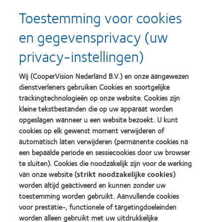
Toestemming voor cookies
en gegevensprivacy (uw
Learn
Learn
more
more
privacy-instellingen)
about
about
Silmo
Contact
d’Or
Lens
Wij (CooperVision Nederland B.V.) en onze aangewezen
best
Product
dienstverleners gebruiken Cookies en soortgelijke
product
of
Learn
Learn
award
the
trackingtechnologieën op onze website. Cookies zijn
more
more
met
Year
kleine tekstbestanden die op uw apparaat worden
about
about
MyDay™
(2013)
opgeslagen wanneer u een website bezoekt. U kunt
2012
2011
(2013)
&
Best
cookies op elk gewenst moment verwijderen of
2010
Factory
automatisch laten verwijderen (permanente cookies na
Best
Awards
een bepaalde periode en sessiecookies door uw browser
Learn
Learn
Companies
(2011)
more
te sluiten). Cookies die noodzakelijk zijn voor de werking
more
for
about
about
Leaders
van onze website (
strikt noodzakelijke cookies
)
ODMA
2012
(2012)
worden altijd geactiveerd en kunnen zonder uw
2011
REBRAND
toestemming worden gebruikt. Aanvullende cookies
(2011)
100®
voor prestatie-, functionele of targetingdoeleinden
Global
Award
worden alleen gebruikt met uw uitdrukkelijke