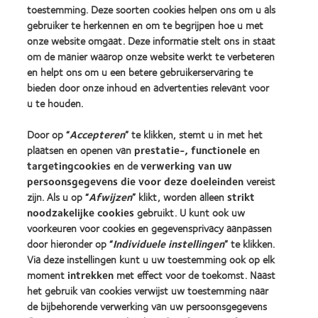
(2012)
toestemming. Deze soorten cookies helpen ons om u als
gebruiker te herkennen en om te begrijpen hoe u met
onze website omgaat. Deze informatie stelt ons in staat
Onze producten
om de manier waarop onze website werkt te verbeteren
Zoek uw contactlens
en helpt ons om u een betere gebruikerservaring te
bieden door onze inhoud en advertenties relevant voor
Contactlenstechnologie
u te houden.
Vind uw opticien
Door op “
Accepteren
” te klikken, stemt u in met het
plaatsen en openen van
prestatie-, functionele
en
targetingcookies
en de
verwerking van uw
Contactlenzen en gezichtsvermogen
persoonsgegevens die voor deze doeleinden
vereist
Nieuwe drager
zijn. Als u op “
Afwijzen
” klikt, worden alleen
strikt
Ervaren drager
noodzakelijke cookies
gebruikt. U kunt ook uw
voorkeuren voor cookies en gegevensprivacy aanpassen
door hieronder op “
Individuele instellingen
” te klikken.
Over CooperVision
Via deze instellingen kunt u uw toestemming ook op elk
Vacatures bij CooperVision
moment
intrekken
met effect voor de toekomst. Naast
het gebruik van cookies verwijst uw toestemming naar
Nieuwscentrum
de bijbehorende verwerking van uw persoonsgegevens
Contact