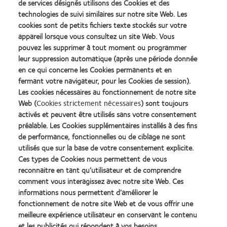
de services désignés utilisons des Cookies et des
méthode consiste à ajouter de la puissance sur les deux yeux
technologies de suivi similaires sur notre site Web. Les
jusqu'à ce qu'il soit possible de lire les plus petites lettres (test de
cookies sont de petits fichiers texte stockés sur votre
Parinaud 2). Vous obtenez ainsi l'addition minimale. Il suffit
appareil lorsque vous consultez un site Web. Vous
d'ajouter +0,75 Dpt à cette valeur pour obtenir l'addition
pouvez les supprimer à tout moment ou programmer
optimale.
leur suppression automatique (après une période donnée
en ce qui concerne les Cookies permanents et en
fermant votre navigateur, pour les Cookies de session).
Grâce à ces tests simples et rapides, vous obtiendrez les
Les cookies nécessaires au fonctionnement de notre site
données essentielles pour une bonne adaptation des lentilles
Web (
Cookies strictement nécessaires
) sont toujours
multifocales. L'application OptiExpert vous aidera ensuite à choisir
activés et peuvent être utilisés sans votre consentement
votre première lentille d'essai.
préalable. Les Cookies supplémentaires installés à des fins
de performance, fonctionnelles ou de ciblage ne sont
utilisés que sur la base de votre consentement explicite.
Nous vous souhaitons beaucoup de succès lors de vos
Ces types de Cookies nous permettent de vous
adaptations !
reconnaitre en tant qu’utilisateur et de comprendre
comment vous interagissez avec notre site Web. Ces
informations nous permettent d’améliorer le
À bientôt !
fonctionnement de notre site Web et de vous offrir une
meilleure expérience utilisateur en conservant le contenu
et les publicités qui répondent à vos besoins.
Catherine Kaczmarek, Professional Affairs Manager