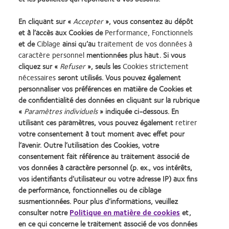
En cliquant sur «
Accepter
», vous consentez au dépôt
Si vous souhaitez réagir à cette chronique, n'hésitez pas à
et à l’accès aux Cookies de
Performance, Fonctionnels
envoyer un e-mail à l'adresse suivante :
et de
Ciblage
ainsi qu’au
traitement de vos données à
ckaczmarek@coopervision.be
caractère personnel
mentionnées plus haut. Si vous
cliquez sur «
Refuser
», seuls les
Cookies strictement
nécessaires
seront utilisés. Vous pouvez également
personnaliser vos préférences en matière de Cookies et
More Blog Posts
de confidentialité des données en cliquant sur la rubrique
«
Paramètres individuels
» indiquée ci-dessous. En
utilisant ces paramètres, vous pouvez également
retirer
Learn
Learn
Learn
Learn
Learn
Learn
votre consentement à tout moment avec effet pour
more
more
more
more
more
more
l’avenir. Outre l’utilisation des Cookies, votre
about
about
about
about
about
about
consentement fait référence au traitement associé de
Récompense
Contact
2012
2011
ODMA
2012
vos données à caractère personnel (p. ex., vos intérêts,
Silmo
Lens
&
Best
2011
REBRAND
vos identifiants d’utilisateur ou votre adresse IP) aux fins
Practitioner Home
Politique de confidentialité
d’Or
Product
2010
Factory
(2011)
100®
du
of
Best
Awards
Global
de performance, fonctionnelles ou de ciblage
Contact
Accéder à l'espace
meilleur
the
Companies
(2011)
Award
susmentionnées. Pour plus d’informations, veuillez
consommateurs
Conditions d'utilisation
produit
Year
for
(2012)
consulter notre
Politique en matière de cookies
et,
Gérer les préférences relatives
Cookies
pour
(2013)
Leaders
en ce qui concerne le traitement associé de vos données
au consentement