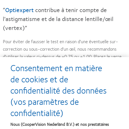
“
Optiexpert
contribue à tenir compte de
l'astigmatisme et de la distance lentille/œil
(vertex)”
Pour éviter de fausser le test en raison d'une éventuelle sur-
correction ou sous-correction d'un œil, nous recommandons
d'utiliser la valeur ci-dessus de +0,75 ou +1,00. Placez le verre
dans les lunettes d'essai et montrez une ligne de lecture
Consentement en matière
légèrement plus grande que la lecture maximale, puis tenez
de cookies et de
alternativement le verre positif devant l'œil droit et l'œil gauche.
La personne doit vous dire quel est l'œil le plus affecté par le
confidentialité des données
verre positif. Cet œil est donc l'œil dominant.
(vos paramètres de
Enfin, il ne vous reste plus qu'à déterminer l'addition. Là encore,
confidentialité)
nous vous conseillons de la déterminer sur la base de la nouvelle
puissance obtenue après l'adaptation selon Humpriss. Une
Nous (CooperVision Nederland B.V.) et nos prestataires