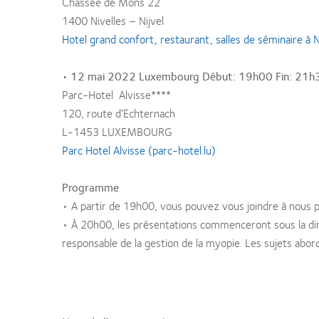
Chassée de Mons 22
1400 Nivelles – Nijvel
Hotel grand confort, restaurant, salles de séminaire à N
• 12 mai 2022 Luxembourg Début: 19h00 Fin: 21h
Parc-Hotel Alvisse****
120, route d’Echternach
L-1453 LUXEMBOURG
Parc Hotel Alvisse (parc-hotel.lu)
Programme
• A partir de 19h00, vous pouvez vous joindre à nous po
• À 20h00, les présentations commenceront sous la dir
responsable de la gestion de la myopie. Les sujets abord