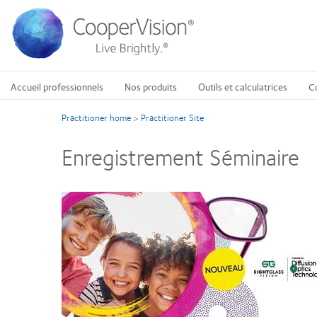
Aller
au
contenu
principal
Accueil professionnels
Nos produits
Outils et calculatrices
C
Practitioner home
>
Practitioner Site
Enregistrement Séminaire