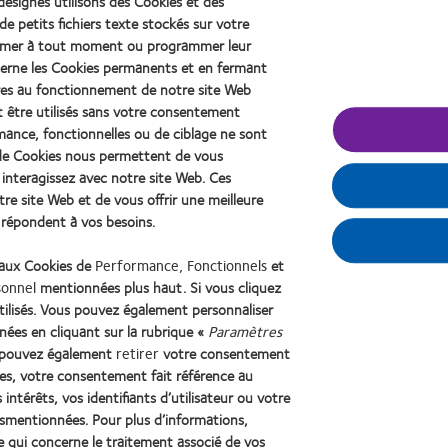
désignés utilisons des Cookies et des
de petits fichiers texte stockés sur votre
primer à tout moment ou programmer leur
erne les Cookies permanents et en fermant
aires au fonctionnement de notre site Web
s la politique de confidentialité.
t être utilisés sans votre consentement
rmance, fonctionnelles ou de ciblage ne sont
s de Cookies nous permettent de vous
ns et des bulletins d'information sur la myopie et les produits ou s
interagissez avec notre site Web. Ces
e site Web et de vous offrir une meilleure
i répondent à vos besoins.
 aux Cookies de
Performance, Fonctionnels
et
sonnel
mentionnées plus haut. Si vous cliquez
tilisés. Vous pouvez également personnaliser
Learn
nées en cliquant sur la rubrique «
Paramètres
more
about
us pouvez également
retirer
votre consentement
2012
ies, votre consentement fait référence au
s
Politique de confidentialité
Accéder à l'espace consommateurs
Gérer les pré
REBRAND
intérêts, vos identifiants d’utilisateur ou votre
100®
usmentionnées. Pour plus d’informations,
Global
e qui concerne le traitement associé de vos
© 2026
CooperVision
|
Part of
CooperCompanies