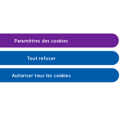
Paramètres des cookies
ervices qui y sont liés.
Tout refuser
Autoriser tous les cookies
Se connecter
férences relatives au consentement
Belgique