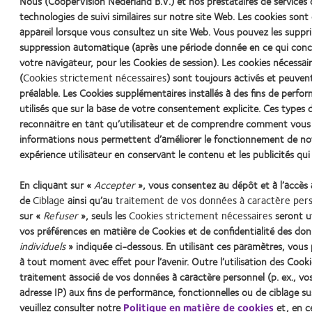
Nous (CooperVision Nederland B.V.) et nos prestataires de services 
technologies de suivi similaires sur notre site Web. Les cookies sont 
Remarques éventuelles
appareil lorsque vous consultez un site Web. Vous pouvez les sup
suppression automatique (après une période donnée en ce qui conc
votre navigateur, pour les Cookies de session). Les cookies nécess
En cochant cette case, je déclare avoir lu et compri
(
Cookies strictement nécessaires
) sont toujours activés et peuven
préalable. Les Cookies supplémentaires installés à des fins de perfo
https://coopervision.be/fr/politique-de-confidentialite
utilisés que sur la base de votre consentement explicite. Ces type
Oui, je consens à recevoir par e-mail des informatio
reconnaitre en tant qu’utilisateur et de comprendre comment vous 
informations nous permettent d’améliorer le fonctionnement de notr
expérience utilisateur en conservant le contenu et les publicités qu
En cliquant sur «
Accepter
», vous consentez au dépôt et à l’accès
de
Ciblage
ainsi qu’au
traitement de vos données à caractère per
sur «
Refuser
», seuls les
Cookies strictement nécessaires
seront u
Learn
Learn
Learn
Learn
Learn
vos préférences en matière de Cookies et de confidentialité des don
more
more
more
more
more
about
about
about
about
about
individuels
» indiquée ci-dessous. En utilisant ces paramètres, vo
Récompense
Contact
2012
2011
ODMA
à tout moment avec effet pour l’avenir. Outre l’utilisation des Cook
Practitioner Home
Contact
Conditions d'utilisation
Cookie
Silmo
Lens
&
Best
2011
traitement associé de vos données à caractère personnel (p. ex., vos 
d’Or
Product
2010
Factory
(2011)
adresse IP) aux fins de performance, fonctionnelles ou de ciblage s
du
of
Best
Awards
veuillez consulter notre
Politique en matière de cookies
et, en c