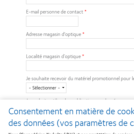
E-mail personne de contact
Adresse magasin d'optique
Localité magasin d’optique
Je souhaite recevoir du matériel promotionnel pour l
Je souhaite utiliser les publications sur les réseaux 
Consentement en matière de cookie
des données (vos paramètres de co
Nom de votre Business Development Manager