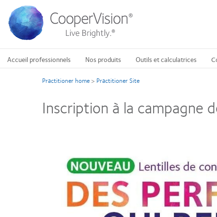
Aller
au
contenu
principal
Accueil professionnels
Nos produits
Outils et calculatrices
C
Practitioner home
>
Practitioner Site
Inscription à la campagne de