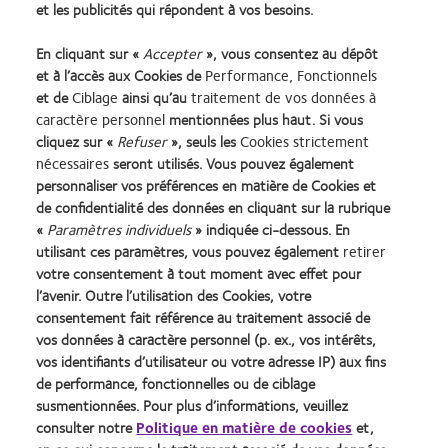
Les commandes de lentilles de contact MTO
et les publicités qui répondent à vos besoins.
passées après le 1er mai auront à nouveau le
En cliquant sur «
Accepter
», vous consentez au dépôt
10 à 15 jours
délai de livraison habituel de
et à l’accès aux Cookies de
Performance, Fonctionnels
ouvrables
et de
Ciblage
ainsi qu’au
traitement de vos données à
caractère personnel
mentionnées plus haut. Si vous
cliquez sur «
Refuser
», seuls les
Cookies strictement
Nous faisons tout notre possible pour livrer toutes les
nécessaires
seront utilisés. Vous pouvez également
commandes dans les meilleurs délais. Merci pour votre
personnaliser vos préférences en matière de Cookies et
compréhension.
de confidentialité des données en cliquant sur la rubrique
«
Paramètres individuels
» indiquée ci-dessous. En
utilisant ces paramètres, vous pouvez également
retirer
Learn
Learn
Learn
Learn
Learn
Learn
votre consentement à tout moment avec effet pour
more
more
more
more
more
more
l’avenir. Outre l’utilisation des Cookies, votre
about
about
about
about
about
about
consentement fait référence au traitement associé de
Récompense
Contact
2012
2011
ODMA
2012
vos données à caractère personnel (p. ex., vos intérêts,
Silmo
Lens
&
Best
2011
REBRAND
vos identifiants d’utilisateur ou votre adresse IP) aux fins
Practitioner Home
Politique de confidentialité
d’Or
Product
2010
Factory
(2011)
100®
du
of
Best
Awards
Global
de performance, fonctionnelles ou de ciblage
Contact
Accéder à l'espace
meilleur
the
Companies
(2011)
Award
susmentionnées. Pour plus d’informations, veuillez
consommateurs
Conditions d'utilisation
produit
Year
for
(2012)
consulter notre
Politique en matière de cookies
et,
Gérer les préférences relatives
Cookies
pour
(2013)
Leaders