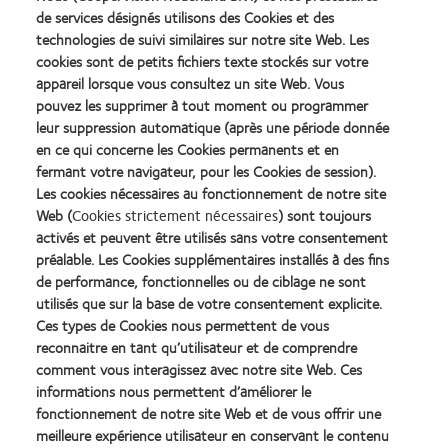
de services désignés utilisons des Cookies et des
technologies de suivi similaires sur notre site Web. Les
cookies sont de petits fichiers texte stockés sur votre
appareil lorsque vous consultez un site Web. Vous
Lentilles de contact : délais de livraison
pouvez les supprimer à tout moment ou programmer
leur suppression automatique (après une période donnée
plus longs que d’habitude pour les
en ce qui concerne les Cookies permanents et en
lentilles MTO (made to order) de
fermant votre navigateur, pour les Cookies de session).
Les cookies nécessaires au fonctionnement de notre site
CooperVision jusqu’au 30 avril
Web (
Cookies strictement nécessaires
) sont toujours
activés et peuvent être utilisés sans votre consentement
préalable. Les Cookies supplémentaires installés à des fins
CooperVision est passé à un nouveau système ERP.
de performance, fonctionnelles ou de ciblage ne sont
Cela peut avoir un impact sur les livraisons de vos
utilisés que sur la base de votre consentement explicite.
lentilles de contact MTO habituelles :
Ces types de Cookies nous permettent de vous
reconnaitre en tant qu’utilisateur et de comprendre
Les commandes de lentilles de contact MTO
comment vous interagissez avec notre site Web. Ces
passées en mars et avril ont un délai de livraison
informations nous permettent d’améliorer le
fonctionnement de notre site Web et de vous offrir une
15 à 20 jours ouvrables
estimé de
meilleure expérience utilisateur en conservant le contenu