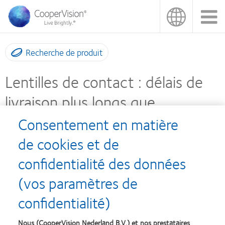
Aller
au
contenu
principal
Recherche de produit
Lentilles de contact : délais de
livraison plus longs que
d’habitude pour les lentilles MTO
Consentement en matière
(made to order) de
de cookies et de
CooperVision jusqu’au 30 avril
confidentialité des données
(vos paramètres de
confidentialité)
Nous (CooperVision Nederland B.V.) et nos prestataires