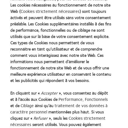
and High Myopia. Ang M and Wong T. (eds) Updates on Myopia. Springer.
Les cookies nécessaires au fonctionnement de notre site
2020; 53-63.
Web (
4. K. Zadnik, G.L. Mitchell, L.A. Jones, D.O. Mutti; Factors Associated with
Cookies strictement nécessaires
) sont toujours
Rapid Myopia Progression in School–aged Children . Invest. Ophthalmol. Vis.
activés et peuvent être utilisés sans votre consentement
Sci. 2004;45(13):2306.
5. Tideman J W et al. Association of axial length with risk of uncorrectable
préalable. Les Cookies supplémentaires installés à des fins
visual impairment for Europeans with myopia. JAMA Ophthalmol. 2016;
de performance, fonctionnelles ou de ciblage ne sont
134(12): 1355-1363
6. Resolution: The standard of care for Myopia Management by
utilisés que sur la base de votre consentement explicite.
Optometrists. World Council of Optometry. (2021, May 17).
Ces types de Cookies nous permettent de vous
https://worldcouncilofoptometry.info/resolution-the-standard-of-care-
for-myopia-management-by-optometrists.]
reconnaitre en tant qu’utilisateur et de comprendre
7. Woods J et al. Ocular health of children wearing daily disposable contact
comment vous interagissez avec notre site Web. Ces
lenses over a 6-year period. CLAE 2021 Aug;44(4):101391.
8. Lumb E, et al. Six years of wearer experience in children participating in a
informations nous permettent d’améliorer le
myopia control study of MiSight® 1 day. Contact Lens & Anterior Eye: The
Journal of the British Contact Lens Association, 46(4), 101849]
fonctionnement de notre site Web et de vous offrir une
9. Arumugam B, Bradley A, Hammond D, Chamberlain P. Modelling Age
meilleure expérience utilisateur en conservant le contenu
Effects of Myopia Progression for the MiSight 1 day Clinical Trial. Invest.
Ophthalmol. Vis. Sci. 2021;62(8):2333.
et les publicités qui répondent à vos besoins.
10. CVI Data on File, 2024. Technical Memo - Summary of MiSight® 1 day
MIST-401/402 Trials and Ongoing Internal and External International
Studies.
En cliquant sur «
Accepter
», vous consentez au dépôt
11. CVI data on file 2024. Internal global wearer modeling estimates for the
et à l’accès aux Cookies de
12-month period of May 2023 to April 2024.
Performance, Fonctionnels
12. Chamberlain P et al. Long-Term Effect of Dual-Focus Contact Lenses on
et de
Ciblage
ainsi qu’au
traitement de vos données à
Myopia Progression in Children: A 6-year Multicenter Clinical Trial. Optom
Vis Sci. 2022; 99(3): 204-212.
caractère personnel
mentionnées plus haut. Si vous
13. Chamberlain P et al A 3-year Randomized Clinical Trial of MiSight
cliquez sur «
Refuser
», seuls les
Cookies strictement
Lenses for Myopia Control. Optom Vis Sci 2019;96:556-567.
14. CVI data on file, 2019. Global survey by Decision Analyst with 1,009
nécessaires
seront utilisés. Vous pouvez également
parents in UK, Canada, Germany, Spain, Hong Kong, Australia/NZ.