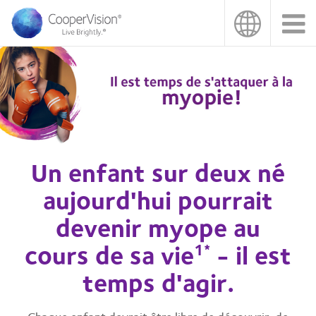
Aller
au
contenu
principal
Un enfant sur deux né
aujourd'hui pourrait
devenir myope au
cours de sa vie
- il est
1*
temps d'agir.