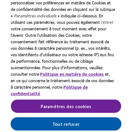
personnaliser vos préférences en matière de Cookies et
de confidentialité des données en cliquant sur la rubrique
«
Paramètres individuels
» indiquée ci-dessous. En
utilisant ces paramètres, vous pouvez également
retirer
Learn
Learn
Learn
Learn
Learn
Learn
votre consentement à tout moment avec effet pour
more
more
more
more
more
more
l’avenir. Outre l’utilisation des Cookies, votre
about
about
about
about
about
about
consentement fait référence au traitement associé de
Récompense
Contact
2012
2011
ODMA
2012
vos données à caractère personnel (p. ex., vos intérêts,
Silmo
Lens
&
Best
2011
REBRAND
Practitioner Home
vos identifiants d’utilisateur ou votre adresse IP) aux fins
Politique de confidentialité
d’Or
Product
2010
Factory
(2011)
100®
du
of
Best
Awards
Global
de performance, fonctionnelles ou de ciblage
Contact
Accéder à l'espace
meilleur
the
Companies
(2011)
Award
susmentionnées. Pour plus d’informations, veuillez
consommateurs
Conditions d'utilisation
produit
Year
for
(2012)
consulter notre
Politique en matière de cookies
et,
Gérer les préférences relatives
Cookies
pour
(2013)
Leaders
en ce qui concerne le traitement associé de vos données
au consentement
MyDay™
(2012)
à caractère personnel, notre
Politique de
(2013)
confidentialité
.
Se connecter
Paramètres des cookies
Belgique
Tout refuser