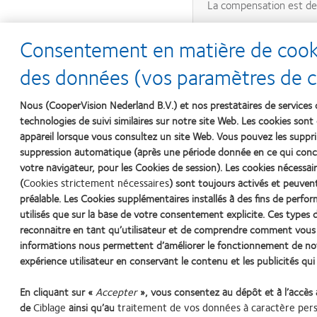
La compensation est de 
Cette action se déroule
Consentement en matière de cookie
l'action sur les produi
des données (vos paramètres de co
La compensation s'appl
Nous (CooperVision Nederland B.V.) et nos prestataires de services 
rapport à la même pério
technologies de suivi similaires sur notre site Web. Les cookies sont 
appareil lorsque vous consultez un site Web. Vous pouvez les sup
suppression automatique (après une période donnée en ce qui conc
votre navigateur, pour les Cookies de session). Les cookies nécess
Inscrivez-vous en utili
(
Cookies strictement nécessaires
) sont toujours activés et peuven
préalable. Les Cookies supplémentaires installés à des fins de perfo
utilisés que sur la base de votre consentement explicite. Ces type
reconnaitre en tant qu’utilisateur et de comprendre comment vous 
informations nous permettent d’améliorer le fonctionnement de notr
Message
Sorry… This form is closed to new submissions.
expérience utilisateur en conservant le contenu et les publicités qu
d'état
En cliquant sur «
Accepter
», vous consentez au dépôt et à l’accès
de
Ciblage
ainsi qu’au
traitement de vos données à caractère per