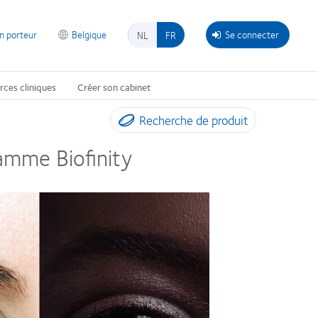
on porteur
Belgique
Se connecter
NL
FR
rces cliniques
Créer son cabinet
Recherche de produit
gamme Biofinity