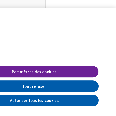
i 2025
. La période de
e l'action débute.
 CooperVision par
Paramètres des cookies
Tout refuser
Autoriser tous les cookies