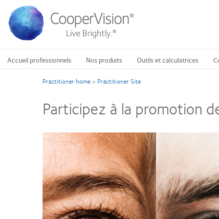
Aller
au
contenu
principal
Accueil professionnels
Nos produits
Outils et calculatrices
C
Practitioner home
>
Practitioner Site
Participez à la promotion d