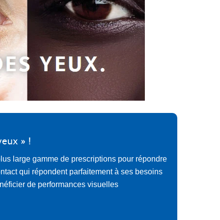
yeux » !
a plus large gamme de prescriptions pour répondre
ontact qui répondent parfaitement à ses besoins
néficier de performances visuelles