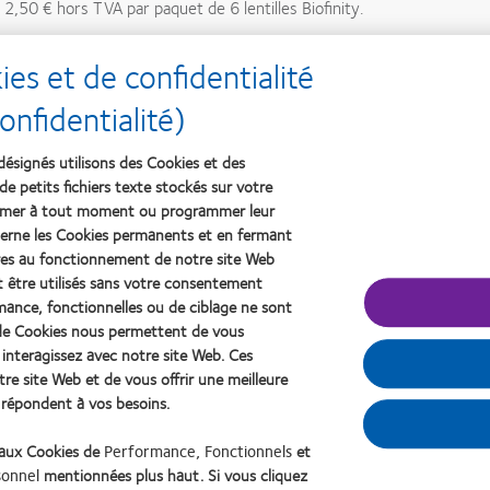
2,50 € hors TVA par paquet de 6 lentilles Biofinity.
 du
1er mai
au
31 juillet 2025
avec le moment d'entrée :
le 1er ma
s et de confidentialité
ts est de trois mois à compter du moment d'entrée et commence lorsqu
nfidentialité)
ique uniquement à la croissance du volume en fonction des ventes de
désignés utilisons des Cookies et des
de l'année dernière.
de petits fichiers texte stockés sur votre
primer à tout moment ou programmer leur
erne les Cookies permanents et en fermant
Consultez ici les conditions de l'action
aires au fonctionnement de notre site Web
sant le formulaire en ligne ci-dessous
t être utilisés sans votre consentement
rmance, fonctionnelles ou de ciblage ne sont
s de Cookies nous permettent de vous
interagissez avec notre site Web. Ces
e site Web et de vous offrir une meilleure
i répondent à vos besoins.
 aux Cookies de
Performance, Fonctionnels
et
sonnel
mentionnées plus haut. Si vous cliquez