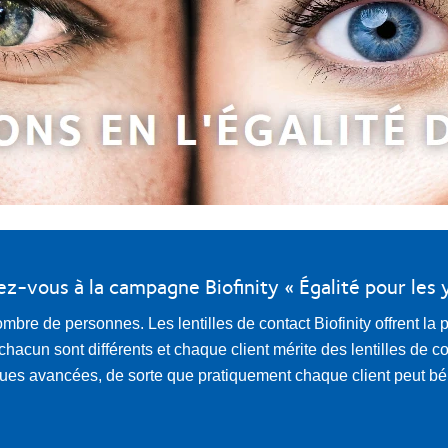
ez-vous à la campagne Biofinity « Égalité pour les 
mbre de personnes. Les lentilles de contact Biofinity offrent l
hacun sont différents et chaque client mérite des lentilles de c
iques avancées, de sorte que pratiquement chaque client peut bé