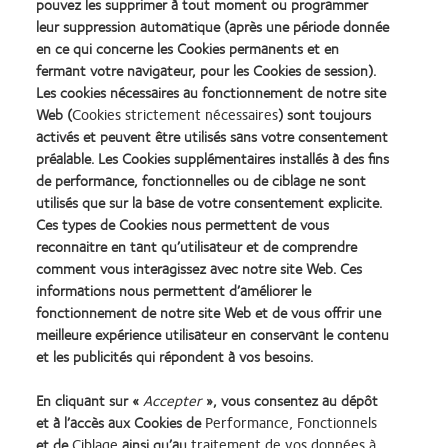
pouvez les supprimer à tout moment ou programmer
Heeft u interesse in het volgen van een live webinar? Of wilt u
leur suppression automatique (après une période donnée
voor uw winkel een live webinar organiseren? Vul dan het
en ce qui concerne les Cookies permanents et en
formulier in!
fermant votre navigateur, pour les Cookies de session).
Les cookies nécessaires au fonctionnement de notre site
Web (
Cookies strictement nécessaires
) sont toujours
Message
Unable to display this webform. Please contact the site
d'avertissement
activés et peuvent être utilisés sans votre consentement
administrator.
préalable. Les Cookies supplémentaires installés à des fins
de performance, fonctionnelles ou de ciblage ne sont
utilisés que sur la base de votre consentement explicite.
Learn
Learn
Learn
Learn
Learn
Learn
Ces types de Cookies nous permettent de vous
more
more
more
more
more
more
reconnaitre en tant qu’utilisateur et de comprendre
about
about
about
about
about
about
comment vous interagissez avec notre site Web. Ces
Récompense
Contact
2012
2011
ODMA
2012
Silmo
Lens
&
Best
2011
REBRAND
informations nous permettent d’améliorer le
Practitioner Home
Politique de confidentialité
d’Or
Product
2010
Factory
(2011)
100®
fonctionnement de notre site Web et de vous offrir une
du
of
Best
Awards
Global
Contact
Accéder à l'espace
meilleure expérience utilisateur en conservant le contenu
meilleur
the
Companies
(2011)
Award
consommateurs
et les publicités qui répondent à vos besoins.
Conditions d'utilisation
produit
Year
for
(2012)
Gérer les préférences relatives
Cookies
pour
(2013)
Leaders
au consentement
En cliquant sur «
Accepter
», vous consentez au dépôt
MyDay™
(2012)
et à l’accès aux Cookies de
Performance, Fonctionnels
(2013)
et de
Ciblage
ainsi qu’au
traitement de vos données à