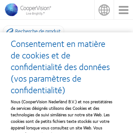
Aller
au
contenu
principal
Recherche de produit
Consentement en matière
Webinar
de cookies et de
confidentialité des données
(vos paramètres de
confidentialité)
Nous (CooperVision Nederland B.V.) et nos prestataires
de services désignés utilisons des Cookies et des
Naast alle e-learning en trainingen organiseert CooperVision ook
technologies de suivi similaires sur notre site Web. Les
een aantal webinars.
cookies sont de petits fichiers texte stockés sur votre
appareil lorsque vous consultez un site Web. Vous