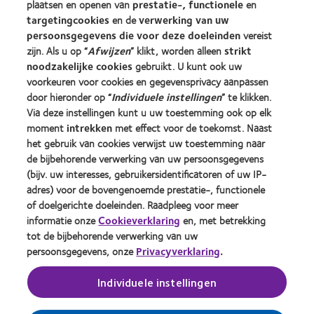
plaatsen en openen van
prestatie-, functionele
en
targetingcookies
en de
verwerking van uw
Contactlenzen en gezichtsvermogen
persoonsgegevens die voor deze doeleinden
vereist
Nieuwe drager
zijn. Als u op “
Afwijzen
” klikt, worden alleen
strikt
Ervaren drager
noodzakelijke cookies
gebruikt. U kunt ook uw
voorkeuren voor cookies en gegevensprivacy aanpassen
door hieronder op “
Individuele instellingen
” te klikken.
Over CooperVision
Via deze instellingen kunt u uw toestemming ook op elk
Vacatures bij CooperVision
moment
intrekken
met effect voor de toekomst. Naast
het gebruik van cookies verwijst uw toestemming naar
Nieuwscentrum
de bijbehorende verwerking van uw persoonsgegevens
Contact
(bijv. uw interesses, gebruikersidentificatoren of uw IP-
adres) voor de bovengenoemde prestatie-, functionele
of doelgerichte doeleinden. Raadpleeg voor meer
Legal
informatie onze
Cookieverklaring
en, met betrekking
Privacybeleid
tot de bijbehorende verwerking van uw
persoonsgegevens, onze
Privacyverklaring
.
Cookie beleid
Servicevoorwaarden
Individuele instellingen