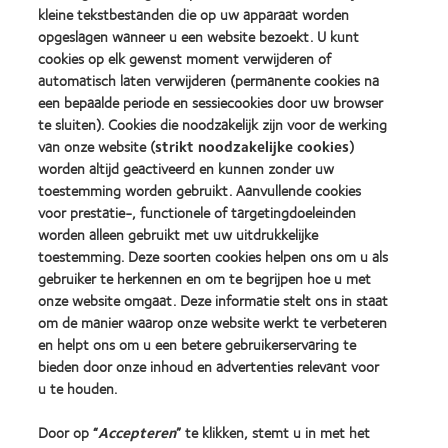
more
more
met
Year
kleine tekstbestanden die op uw apparaat worden
about
about
MyDay™
(2013)
opgeslagen wanneer u een website bezoekt. U kunt
2012
2011
(2013)
&
Best
cookies op elk gewenst moment verwijderen of
2010
Factory
automatisch laten verwijderen (permanente cookies na
Best
Awards
een bepaalde periode en sessiecookies door uw browser
Learn
Learn
Companies
(2011)
more
te sluiten). Cookies die noodzakelijk zijn voor de werking
more
for
about
about
Leaders
van onze website (
strikt noodzakelijke cookies
)
ODMA
2012
(2012)
worden altijd geactiveerd en kunnen zonder uw
2011
REBRAND
toestemming worden gebruikt. Aanvullende cookies
(2011)
100®
voor prestatie-, functionele of targetingdoeleinden
Global
Award
worden alleen gebruikt met uw uitdrukkelijke
(2012)
toestemming. Deze soorten cookies helpen ons om u als
gebruiker te herkennen en om te begrijpen hoe u met
onze website omgaat. Deze informatie stelt ons in staat
Onze producten
om de manier waarop onze website werkt te verbeteren
Zoek uw contactlens
en helpt ons om u een betere gebruikerservaring te
bieden door onze inhoud en advertenties relevant voor
Contactlenstechnologie
u te houden.
Vind uw opticien
Door op “
Accepteren
” te klikken, stemt u in met het