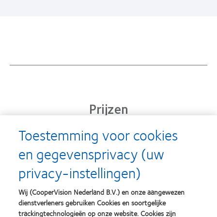
Prijzen
Toestemming voor cookies
en gegevensprivacy (uw
Learn
Learn
more
more
privacy-instellingen)
about
about
Silmo
Contact
d’Or
Lens
Wij (CooperVision Nederland B.V.) en onze aangewezen
best
Product
dienstverleners gebruiken Cookies en soortgelijke
product
of
Learn
Learn
award
the
trackingtechnologieën op onze website. Cookies zijn