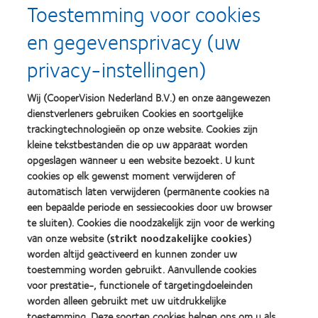
Toestemming voor cookies
en gegevensprivacy (uw
Learn
Learn
more
more
privacy-instellingen)
about
about
Silmo
Contact
d’Or
Lens
Wij (CooperVision Nederland B.V.) en onze aangewezen
best
Product
dienstverleners gebruiken Cookies en soortgelijke
product
of
Learn
Learn
award
the
trackingtechnologieën op onze website. Cookies zijn
more
more
met
Year
kleine tekstbestanden die op uw apparaat worden
about
about
MyDay™
(2013)
opgeslagen wanneer u een website bezoekt. U kunt
2012
2011
(2013)
&
Best
cookies op elk gewenst moment verwijderen of
2010
Factory
automatisch laten verwijderen (permanente cookies na
Best
Awards
een bepaalde periode en sessiecookies door uw browser
Learn
Learn
Companies
(2011)
more
te sluiten). Cookies die noodzakelijk zijn voor de werking
more
for
about
about
Leaders
van onze website (
strikt noodzakelijke cookies
)
ODMA
2012
(2012)
worden altijd geactiveerd en kunnen zonder uw
2011
REBRAND
toestemming worden gebruikt. Aanvullende cookies
(2011)
100®
voor prestatie-, functionele of targetingdoeleinden
Global
Award
worden alleen gebruikt met uw uitdrukkelijke
(2012)
toestemming. Deze soorten cookies helpen ons om u als