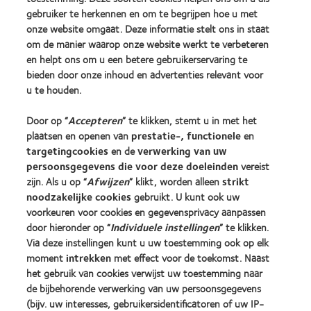
gebruiker te herkennen en om te begrijpen hoe u met
onze website omgaat. Deze informatie stelt ons in staat
Onze producten
om de manier waarop onze website werkt te verbeteren
Zoek uw contactlens
en helpt ons om u een betere gebruikerservaring te
bieden door onze inhoud en advertenties relevant voor
Contactlenstechnologie
u te houden.
Vind uw opticien
Door op “
Accepteren
” te klikken, stemt u in met het
plaatsen en openen van
prestatie-, functionele
en
targetingcookies
en de
verwerking van uw
Contactlenzen en gezichtsvermogen
persoonsgegevens die voor deze doeleinden
vereist
Nieuwe drager
zijn. Als u op “
Afwijzen
” klikt, worden alleen
strikt
Ervaren drager
noodzakelijke cookies
gebruikt. U kunt ook uw
voorkeuren voor cookies en gegevensprivacy aanpassen
door hieronder op “
Individuele instellingen
” te klikken.
Over CooperVision
Via deze instellingen kunt u uw toestemming ook op elk
Vacatures bij CooperVision
moment
intrekken
met effect voor de toekomst. Naast
het gebruik van cookies verwijst uw toestemming naar
Nieuwscentrum
de bijbehorende verwerking van uw persoonsgegevens
Contact
(bijv. uw interesses, gebruikersidentificatoren of uw IP-