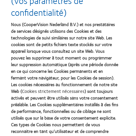
(vos paramètres de
confidentialité)
Nous (CooperVision Nederland B.V.) et nos prestataires
de services désignés utilisons des Cookies et des
technologies de suivi similaires sur notre site Web. Les
cookies sont de petits fichiers texte stockés sur votre
appareil lorsque vous consultez un site Web. Vous
pouvez les supprimer à tout moment ou programmer
leur suppression automatique (après une période donnée
Les centres européens obtiennent les
en ce qui concerne les Cookies permanents et en
certifications BREEAM et LEED
fermant votre navigateur, pour les Cookies de session).
Les cookies nécessaires au fonctionnement de notre site
Trois de nos installations européennes ont obtenu
Web (
Cookies strictement nécessaires
) sont toujours
des certifications prestigieuses pour leur conception
activés et peuvent être utilisés sans votre consentement
et leur fonctionnement durables, notamment deux
préalable. Les Cookies supplémentaires installés à des fins
de performance, fonctionnelles ou de ciblage ne sont
notes favorables pour la certification BREEAM et
utilisés que sur la base de votre consentement explicite.
une certification LEED en Espagne et au Royaume-
Ces types de Cookies nous permettent de vous
Uni.
reconnaitre en tant qu’utilisateur et de comprendre