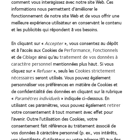
comment vous interagissez avec notre site Web. Ces
informations nous permettent d’améliorer le
fonctionnement de notre site Web et de vous offrir une
meilleure expérience utilisateur en conservant le contenu
Voir les actualités et les distinctions en matière de
et les publicités qui répondent à vos besoins.
développement durable →
En cliquant sur «
Accepter
», vous consentez au dépôt
Les mesures en faveur de la durabilité de CooperVision peuvent
et à l’accès aux Cookies de
Performance, Fonctionnels
varier d’un centre à l’autre, car elles tiennent compte des
et de
Ciblage
ainsi qu’au
traitement de vos données à
caractère personnel
mentionnées plus haut. Si vous
facteurs externes et internes du site.
cliquez sur «
Refuser
», seuls les
Cookies strictement
nécessaires
seront utilisés. Vous pouvez également
personnaliser vos préférences en matière de Cookies et
de confidentialité des données en cliquant sur la rubrique
«
Paramètres individuels
» indiquée ci-dessous. En
utilisant ces paramètres, vous pouvez également
retirer
Learn
Learn
Learn
Learn
Learn
Learn
votre consentement à tout moment avec effet pour
more
more
more
more
more
more
l’avenir. Outre l’utilisation des Cookies, votre
about
about
about
about
about
about
consentement fait référence au traitement associé de
Récompense
Contact
2012
2011
ODMA
2012
vos données à caractère personnel (p. ex., vos intérêts,
Silmo
Lens
&
Best
2011
REBRAND
vos identifiants d’utilisateur ou votre adresse IP) aux fins
Practitioner Home
Politique de confidentialité
d’Or
Product
2010
Factory
(2011)
100®