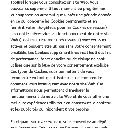
appareil lorsque vous consultez un site Web. Vous
E-mail personne de contact
pouvez les supprimer à tout moment ou programmer
leur suppression automatique (après une période donnée
en ce qui concerne les Cookies permanents et en
fermant votre navigateur, pour les Cookies de session).
Adresse magasin d'optique
Les cookies nécessaires au fonctionnement de notre site
Web (
Cookies strictement nécessaires
) sont toujours
activés et peuvent être utilisés sans votre consentement
Localité magasin d’optique
préalable. Les Cookies supplémentaires installés à des fins
de performance, fonctionnelles ou de ciblage ne sont
utilisés que sur la base de votre consentement explicite.
Ces types de Cookies nous permettent de vous
Je souhaite recevoir un set d'essais
reconnaitre en tant qu’utilisateur et de comprendre
comment vous interagissez avec notre site Web. Ces
informations nous permettent d’améliorer le
Nom de votre Business Development Manager
fonctionnement de notre site Web et de vous offrir une
meilleure expérience utilisateur en conservant le contenu
et les publicités qui répondent à vos besoins.
Remarques éventuelles
En cliquant sur «
Accepter
», vous consentez au dépôt
et à l’accès aux Cookies de
Performance, Fonctionnels