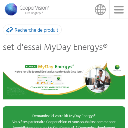
Aller
au
contenu
principal
Recherche de produit
set d'essai MyDay Energys®
Demandez ici votre kit MyDay Energys®
Vous êtes partenaire CooperVision et vous souhaitez commencer