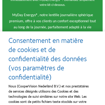
immédiatement avec MyDay Energys® ? Demandez simplement
votre kit ci-dessous.
MyDay Energys®, notre lentille journalière sphérique
premium, offre à vos clients un confort exceptionnel tout
au long de la journée, parfaitement adapté à la vie
moderne. Elle constitue ainsi un choix idéal tant pour les
Consentement en matière
premières adaptations que pour les mises à niveau.
de cookies et de
Soumettez votre demande via le formulaire ci-dessous et
confidentialité des données
notre équipe vous contactera pour le suivi.
(vos paramètres de
confidentialité)
Nom magasin d’optique
Nous (CooperVision Nederland B.V.) et nos prestataires
de services désignés utilisons des Cookies et des
Numéro de client
technologies de suivi similaires sur notre site Web. Les
cookies sont de petits fichiers texte stockés sur votre