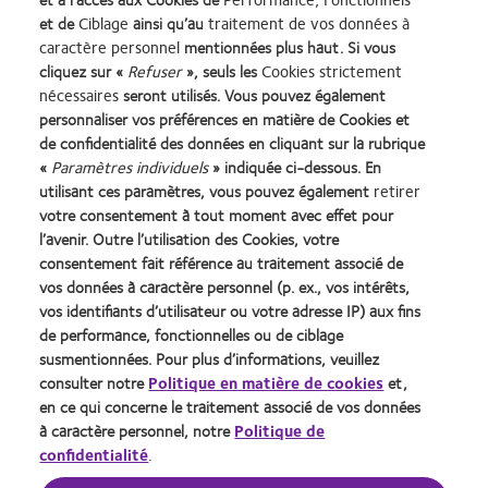
et de
Ciblage
ainsi qu’au
traitement de vos données à
En cochant cette case, je déclare avoir lu et compris la
caractère personnel
mentionnées plus haut. Si vous
politique de confidentialité.
cliquez sur «
Refuser
», seuls les
Cookies strictement
https://coopervision.be/fr/politique-de-confidentialite
nécessaires
seront utilisés. Vous pouvez également
personnaliser vos préférences en matière de Cookies et
de confidentialité des données en cliquant sur la rubrique
«
Paramètres individuels
» indiquée ci-dessous. En
utilisant ces paramètres, vous pouvez également
retirer
Learn
Learn
Learn
Learn
Learn
Learn
votre consentement à tout moment avec effet pour
more
more
more
more
more
more
l’avenir. Outre l’utilisation des Cookies, votre
about
about
about
about
about
about
consentement fait référence au traitement associé de
Récompense
Contact
2012
2011
ODMA
2012
vos données à caractère personnel (p. ex., vos intérêts,
Silmo
Lens
&
Best
2011
REBRAND
vos identifiants d’utilisateur ou votre adresse IP) aux fins
Practitioner Home
Politique de confidentialité
d’Or
Product
2010
Factory
(2011)
100®
du
of
Best
Awards
Global
de performance, fonctionnelles ou de ciblage
Contact
Accéder à l'espace
meilleur
the
Companies
(2011)
Award
susmentionnées. Pour plus d’informations, veuillez
consommateurs
Conditions d'utilisation
produit
Year
for
(2012)
consulter notre
Politique en matière de cookies
et,
Gérer les préférences relatives
Cookies
pour
(2013)
Leaders
en ce qui concerne le traitement associé de vos données
au consentement
MyDay™
(2012)
à caractère personnel, notre
Politique de
(2013)
confidentialité
.
Se connecter