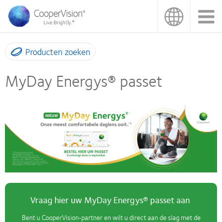
Overslaan
en
naar
de
inhoud
Producten zoeken
gaan
MyDay Energys® passet
Vraag hier uw MyDay Energys® passet aan
Bent u CooperVision‑partner en wilt u direct aan de slag met de