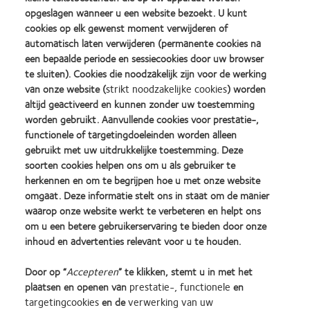
opgeslagen wanneer u een website bezoekt. U kunt
Adres van de optiekzaak
cookies op elk gewenst moment verwijderen of
automatisch laten verwijderen (permanente cookies na
een bepaalde periode en sessiecookies door uw browser
Locatie (plaats) van de optiekzaak
te sluiten). Cookies die noodzakelijk zijn voor de werking
van onze website (
strikt noodzakelijke cookies
) worden
altijd geactiveerd en kunnen zonder uw toestemming
Naam van uw Business Development Manager
worden gebruikt. Aanvullende cookies voor prestatie-,
functionele of targetingdoeleinden worden alleen
gebruikt met uw uitdrukkelijke toestemming. Deze
soorten cookies helpen ons om u als gebruiker te
Ik ontvang graag een fitset
herkennen en om te begrijpen hoe u met onze website
omgaat. Deze informatie stelt ons in staat om de manier
waarop onze website werkt te verbeteren en helpt ons
Eventuele opmerkingen
om u een betere gebruikerservaring te bieden door onze
inhoud en advertenties relevant voor u te houden.
Ik verklaar hierbij dat ik het privacybeleid heb gelezen en
Door op “
Accepteren
” te klikken, stemt u in met het
begrepen
plaatsen en openen van
prestatie-, functionele
en
targetingcookies
en de
verwerking van uw
https://coopervision.be/nl/privacybeleid