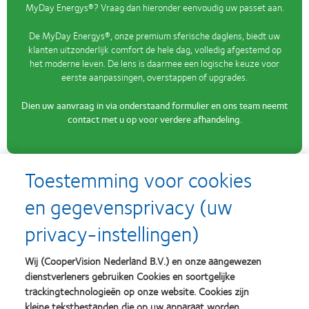
MyDay Energys®? Vraag dan hieronder eenvoudig uw passet aan.
De MyDay Energys®, onze premium sferische daglens, biedt uw
klanten uitzonderlijk comfort de hele dag, volledig afgestemd op
het moderne leven. De lens is daarmee een logische keuze voor
eerste aanpassingen, overstappen of upgrades.
Dien uw aanvraag in via onderstaand formulier en ons team neemt
contact met u op voor verdere afhandeling.
Naam optiekzaak
Toestemming voor cookies
en gegevensprivacy (uw
Klantnummer
privacy-instellingen)
Wij (CooperVision Nederland B.V.) en onze aangewezen
E-mail contactpersoon
dienstverleners gebruiken Cookies en soortgelijke
trackingtechnologieën op onze website. Cookies zijn
kleine tekstbestanden die op uw apparaat worden