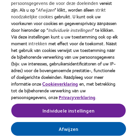
persoonsgegevens die voor deze doeleinden
vereist
zijn. Als u op “
Afwijzen
” klikt, worden alleen
strikt
noodzakelijke cookies
gebruikt. U kunt ook uw
voorkeuren voor cookies en gegevensprivacy aanpassen
door hieronder op “
Individuele instellingen
” te klikken.
Learn
Learn
Learn
Learn
Learn
Learn
Via deze instellingen kunt u uw toestemming ook op elk
more
more
more
more
more
more
moment
intrekken
met effect voor de toekomst. Naast
about
about
about
about
about
about
Silmo
Contact
2012
2011
ODMA
2012
het gebruik van cookies verwijst uw toestemming naar
d’Or
Lens
&
Best
2011
REBRAND
de bijbehorende verwerking van uw persoonsgegevens
Practitioner Home
Privacybeleid
best
Product
2010
Factory
(2011)
100®
(bijv. uw interesses, gebruikersidentificatoren of uw IP-
product
of
Best
Awards
Global
Contact
Site voor consumenten
adres) voor de bovengenoemde prestatie-, functionele
award
the
Companies
(2011)
Award
Servicevoorwaarden
Toestemmingsvoorkeuren
of doelgerichte doeleinden. Raadpleeg voor meer
met
Year
for
(2012)
beheren
Cookie beleid
informatie onze
Cookieverklaring
en, met betrekking
MyDay™
(2013)
Leaders
tot de bijbehorende verwerking van uw
(2013)
(2012)
persoonsgegevens, onze
Privacyverklaring
.
Inloggen
Individuele instellingen
België
Afwijzen