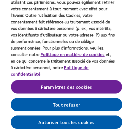
utilisant ces paramètres, vous pouvez également
retirer
votre consentement à tout moment avec effet pour
l’avenir. Outre l’utilisation des Cookies, votre
consentement fait référence au traitement associé de
vos données à caractère personnel (p. ex., vos intérêts,
vos identifiants d’utilisateur ou votre adresse IP) aux fins
de performance, fonctionnelles ou de ciblage
susmentionnées. Pour plus d’informations, veuillez
consulter notre
Politique en matière de cookies
et,
Embrosa - Publicité sur les
en ce qui concerne le traitement associé de vos données
à caractère personnel, notre
Politique de
réseaux sociaux
confidentialité
.
Embrosa aide les magasins d'optique à
Paramètres des cookies
communiquer sur les réseaux sociaux,
principalement sur les marques qu'ils vendent en
magasin.
Tout refuser
Embrosa réalise ceci en publiant des campagnes
publicitaires hyper-locales sur les pages des
Autoriser tous les cookies
magasins d'optique, à la demande des marques.