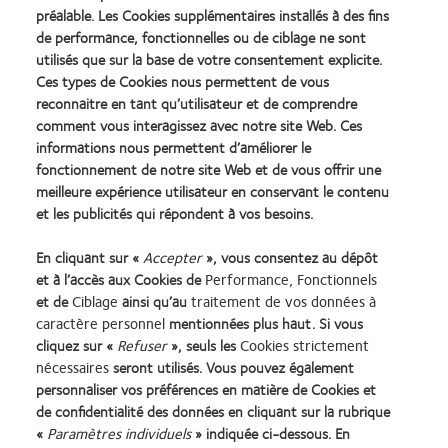
Un accès rapide et facile à tout le matériel dont
préalable. Les Cookies supplémentaires installés à des fins
vous avez besoin pour promouvoir les lentilles de
de performance, fonctionnelles ou de ciblage ne sont
contact chez les jeunes adultes.
utilisés que sur la base de votre consentement explicite.
Ces types de Cookies nous permettent de vous
reconnaitre en tant qu’utilisateur et de comprendre
comment vous interagissez avec notre site Web. Ces
informations nous permettent d’améliorer le
fonctionnement de notre site Web et de vous offrir une
meilleure expérience utilisateur en conservant le contenu
et les publicités qui répondent à vos besoins.
En cliquant sur «
Accepter
», vous consentez au dépôt
et à l’accès aux Cookies de
Performance, Fonctionnels
et de
Ciblage
ainsi qu’au
traitement de vos données à
caractère personnel
mentionnées plus haut. Si vous
cliquez sur «
Refuser
», seuls les
Cookies strictement
nécessaires
seront utilisés. Vous pouvez également
personnaliser vos préférences en matière de Cookies et
de confidentialité des données en cliquant sur la rubrique
«
Paramètres individuels
» indiquée ci-dessous. En