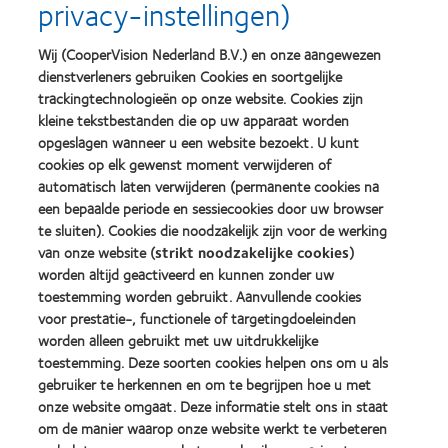
privacy-instellingen)
about
about
Silmo
Contact
d’Or
Lens
Wij (CooperVision Nederland B.V.) en onze aangewezen
best
Product
dienstverleners gebruiken Cookies en soortgelijke
product
of
Learn
Learn
award
the
trackingtechnologieën op onze website. Cookies zijn
more
more
met
Year
kleine tekstbestanden die op uw apparaat worden
about
about
MyDay™
(2013)
opgeslagen wanneer u een website bezoekt. U kunt
2012
2011
(2013)
&
Best
cookies op elk gewenst moment verwijderen of
2010
Factory
automatisch laten verwijderen (permanente cookies na
Best
Awards
een bepaalde periode en sessiecookies door uw browser
Learn
Learn
Companies
(2011)
more
te sluiten). Cookies die noodzakelijk zijn voor de werking
more
for
about
about
Leaders
van onze website (
strikt noodzakelijke cookies
)
ODMA
2012
(2012)
worden altijd geactiveerd en kunnen zonder uw
2011
REBRAND
toestemming worden gebruikt. Aanvullende cookies
(2011)
100®
voor prestatie-, functionele of targetingdoeleinden
Global
Award
worden alleen gebruikt met uw uitdrukkelijke
(2012)
toestemming. Deze soorten cookies helpen ons om u als
gebruiker te herkennen en om te begrijpen hoe u met
onze website omgaat. Deze informatie stelt ons in staat
Onze producten
om de manier waarop onze website werkt te verbeteren
Zoek uw contactlens