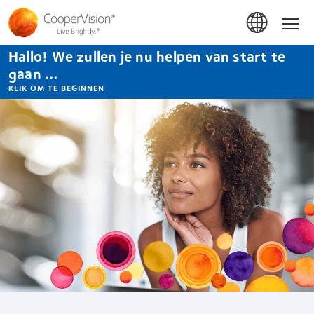
Overslaan
en
Hom
naar
de
Hallo! We zullen je nu helpen van start te
inhoud
gaan
gaan …
KLIK OM TE BEGINNEN