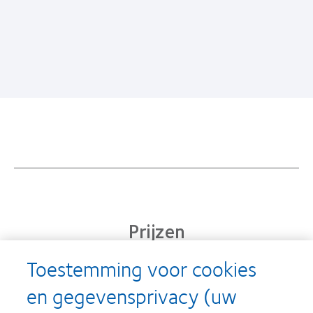
Prijzen
Toestemming voor cookies
en gegevensprivacy (uw
Learn
Learn
more
more