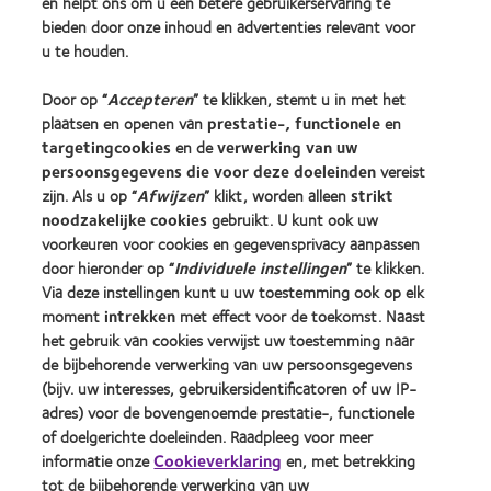
en helpt ons om u een betere gebruikerservaring te
bieden door onze inhoud en advertenties relevant voor
Contactlenstechnologie
u te houden.
Vind uw opticien
Door op “
Accepteren
” te klikken, stemt u in met het
plaatsen en openen van
prestatie-, functionele
en
targetingcookies
en de
verwerking van uw
Contactlenzen en gezichtsvermogen
persoonsgegevens die voor deze doeleinden
vereist
Nieuwe drager
zijn. Als u op “
Afwijzen
” klikt, worden alleen
strikt
Ervaren drager
noodzakelijke cookies
gebruikt. U kunt ook uw
voorkeuren voor cookies en gegevensprivacy aanpassen
door hieronder op “
Individuele instellingen
” te klikken.
Over CooperVision
Via deze instellingen kunt u uw toestemming ook op elk
Vacatures bij CooperVision
moment
intrekken
met effect voor de toekomst. Naast
het gebruik van cookies verwijst uw toestemming naar
Nieuwscentrum
de bijbehorende verwerking van uw persoonsgegevens
Contact
(bijv. uw interesses, gebruikersidentificatoren of uw IP-
adres) voor de bovengenoemde prestatie-, functionele
of doelgerichte doeleinden. Raadpleeg voor meer
Legal
informatie onze
Cookieverklaring
en, met betrekking
Privacybeleid
tot de bijbehorende verwerking van uw