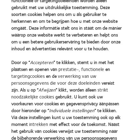
functionele of targetingdoeleinden worden alleen
gebruikt met uw uitdrukkelijke toestemming. Deze
soorten cookies helpen ons om u als gebruiker te
Eventuele opmerkingen
herkennen en om te begrijpen hoe u met onze website
omgaat. Deze informatie stelt ons in staat om de manier
waarop onze website werkt te verbeteren en helpt ons
Ik verklaar hierbij dat ik het privacybeleid heb gelezen en
om u een betere gebruikerservaring te bieden door onze
begrepen
inhoud en advertenties relevant voor u te houden.
https://coopervision.be/nl/privacybeleid
Ik verklaar hierbij ik dat ik akkoord ga met de
Door op “
Accepteren
” te klikken, stemt u in met het
actievoorwaarden en dat ik de actievoorwaarden heb gelezen
plaatsen en openen van
prestatie-, functionele
en
en begrepen
targetingcookies
en de
verwerking van uw
persoonsgegevens die voor deze doeleinden
vereist
zijn. Als u op “
Afwijzen
” klikt, worden alleen
strikt
noodzakelijke cookies
gebruikt. U kunt ook uw
voorkeuren voor cookies en gegevensprivacy aanpassen
door hieronder op “
Individuele instellingen
” te klikken.
Learn
Learn
Learn
Learn
Learn
Learn
Via deze instellingen kunt u uw toestemming ook op elk
more
more
more
more
more
more
moment
intrekken
met effect voor de toekomst. Naast
about
about
about
about
about
about
Silmo
Contact
2012
2011
ODMA
2012
het gebruik van cookies verwijst uw toestemming naar
d’Or
Lens
&
Best
2011
REBRAND
de bijbehorende verwerking van uw persoonsgegevens