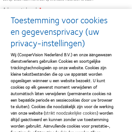
Adres optiekzaak
Toestemming voor cookies
en gegevensprivacy (uw
Postcode optiekzaak
privacy-instellingen)
Locatie (plaats) van de optiekzaak
Wij (CooperVision Nederland B.V.) en onze aangewezen
dienstverleners gebruiken Cookies en soortgelijke
trackingtechnologieën op onze website. Cookies zijn
kleine tekstbestanden die op uw apparaat worden
Ik wil meedoen met volgende staffel
opgeslagen wanneer u een website bezoekt. U kunt
cookies op elk gewenst moment verwijderen of
bij 60 packs of meer krijgt u gratis een digital out of home campagne.
automatisch laten verwijderen (permanente cookies na
een bepaalde periode en sessiecookies door uw browser
Ik neem het volgende merk af
te sluiten). Cookies die noodzakelijk zijn voor de werking
van onze website (
strikt noodzakelijke cookies
) worden
altijd geactiveerd en kunnen zonder uw toestemming
Naam van uw Business Development Manager
worden gebruikt. Aanvullende cookies voor prestatie-,