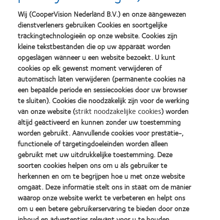
Wij (CooperVision Nederland B.V.) en onze aangewezen
Klantnummer
dienstverleners gebruiken Cookies en soortgelijke
trackingtechnologieën op onze website. Cookies zijn
kleine tekstbestanden die op uw apparaat worden
opgeslagen wanneer u een website bezoekt. U kunt
Adres
cookies op elk gewenst moment verwijderen of
automatisch laten verwijderen (permanente cookies na
een bepaalde periode en sessiecookies door uw browser
E-mailadres
te sluiten). Cookies die noodzakelijk zijn voor de werking
van onze website (
strikt noodzakelijke cookies
) worden
altijd geactiveerd en kunnen zonder uw toestemming
Postcode
worden gebruikt. Aanvullende cookies voor prestatie-,
functionele of targetingdoeleinden worden alleen
gebruikt met uw uitdrukkelijke toestemming. Deze
soorten cookies helpen ons om u als gebruiker te
Woonplaats
herkennen en om te begrijpen hoe u met onze website
omgaat. Deze informatie stelt ons in staat om de manier
waarop onze website werkt te verbeteren en helpt ons
Uw Business Development Manager
om u een betere gebruikerservaring te bieden door onze
inhoud en advertenties relevant voor u te houden.