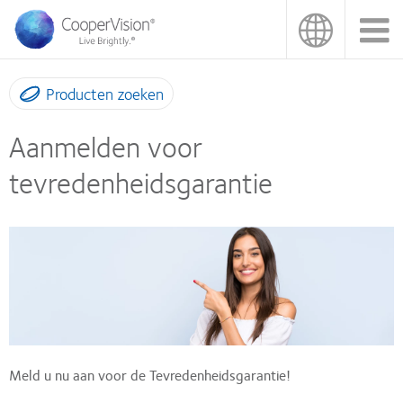
Overslaan
en
naar
de
inhoud
Producten zoeken
gaan
Aanmelden voor
tevredenheidsgarantie
Meld u nu aan voor de Tevredenheidsgarantie!