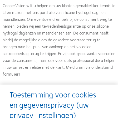
CooperVision wilt u helpen om uw klanten gemakkelijker kennis te
laten maken met ons portfolio van silicone hydrogel dag- en
maandlenzen. Om eventuele drempels bij de consument weg te
nemen, bieden wij een tevredenheidsgarantie op onze silicone
hydrogel daglenzen en maandlenzen aan. De consument heeft
hierbij de mogelijkheid om de gekochte voorraad terug te
brengen naar het punt van aankoop en het volledige
aankoopbedrag terug te krijgen. Er zijn ook groot aantal voordelen
voor de consument, maar ook voor u als professional die u helpen
in uw omzet en relatie met de klant. Meld u aan via onderstaand
formulier!
Let op:
uw aanmelding is pas definitief wanneer u een
Toestemming voor cookies
bevestiging per e-mail heeft ontvangen
en gegevensprivacy (uw
Naam Optiek Winkel
privacy-instellingen)