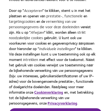
Door op “
Accepteren
” te klikken, stemt u in met het
Opmerkingen
plaatsen en openen van
prestatie-, functionele
en
targetingcookies
en de
verwerking van uw
persoonsgegevens die voor deze doeleinden
vereist
zijn. Als u op “
Afwijzen
” klikt, worden alleen
strikt
noodzakelijke cookies
gebruikt. U kunt ook uw
voorkeuren voor cookies en gegevensprivacy aanpassen
door hieronder op “
Individuele instellingen
” te klikken.
Learn
Learn
Learn
Learn
Learn
Learn
Via deze instellingen kunt u uw toestemming ook op elk
more
more
more
more
more
more
moment
intrekken
met effect voor de toekomst. Naast
about
about
about
about
about
about
Silmo
Contact
2012
2011
ODMA
2012
het gebruik van cookies verwijst uw toestemming naar
d’Or
Lens
&
Best
2011
REBRAND
de bijbehorende verwerking van uw persoonsgegevens
Practitioner Home
Privacybeleid
best
Product
2010
Factory
(2011)
100®
(bijv. uw interesses, gebruikersidentificatoren of uw IP-
product
of
Best
Awards
Global
Contact
Site voor consumenten
adres) voor de bovengenoemde prestatie-, functionele
award
the
Companies
(2011)
Award
Servicevoorwaarden
Toestemmingsvoorkeuren
of doelgerichte doeleinden. Raadpleeg voor meer
met
Year
for
(2012)
beheren
Cookie beleid
informatie onze
Cookieverklaring
en, met betrekking
MyDay™
(2013)
Leaders
tot de bijbehorende verwerking van uw
(2013)
(2012)
persoonsgegevens, onze
Privacyverklaring
.
Inloggen