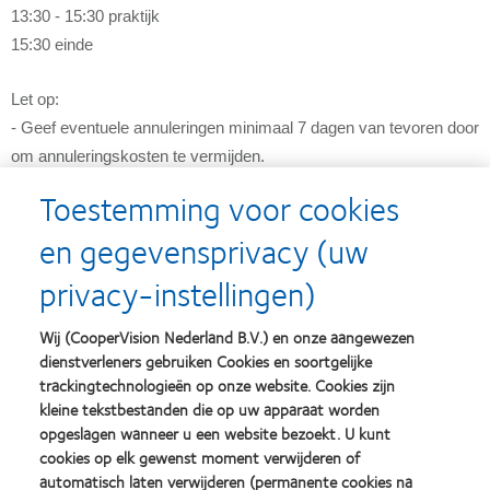
13:30 - 15:30 praktijk
15:30 einde
Let op:
- Geef eventuele annuleringen minimaal 7 dagen van tevoren door
om annuleringskosten te vermijden.
- Inschrijving geldt voor alle datums!
Toestemming voor cookies
en gegevensprivacy (uw
Locatie:
Praktijklokaal Odisee campus Terranova
privacy-instellingen)
Blekerijstraat 23-29/bus 1
1000 Brussel
Wij (CooperVision Nederland B.V.) en onze aangewezen
België
dienstverleners gebruiken Cookies en soortgelijke
trackingtechnologieën op onze website. Cookies zijn
Klik hier voor de routebeschrijving
kleine tekstbestanden die op uw apparaat worden
opgeslagen wanneer u een website bezoekt. U kunt
cookies op elk gewenst moment verwijderen of
Bedrijfsnaam
automatisch laten verwijderen (permanente cookies na