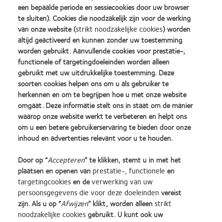
een bepaalde periode en sessiecookies door uw browser
te sluiten). Cookies die noodzakelijk zijn voor de werking
E-mail
van onze website (
strikt noodzakelijke cookies
) worden
altijd geactiveerd en kunnen zonder uw toestemming
worden gebruikt. Aanvullende cookies voor prestatie-,
Aantal deelnemers
functionele of targetingdoeleinden worden alleen
gebruikt met uw uitdrukkelijke toestemming. Deze
soorten cookies helpen ons om u als gebruiker te
herkennen en om te begrijpen hoe u met onze website
Namen deelnemers
omgaat. Deze informatie stelt ons in staat om de manier
waarop onze website werkt te verbeteren en helpt ons
om u een betere gebruikerservaring te bieden door onze
Telefoonnummer
inhoud en advertenties relevant voor u te houden.
Door op “
Accepteren
” te klikken, stemt u in met het
Naam vertegenwoordiger
plaatsen en openen van
prestatie-, functionele
en
targetingcookies
en de
verwerking van uw
persoonsgegevens die voor deze doeleinden
vereist
zijn. Als u op “
Afwijzen
” klikt, worden alleen
strikt
noodzakelijke cookies
gebruikt. U kunt ook uw