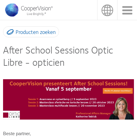
Overslaan
en
naar
de
inhoud
Producten zoeken
gaan
After School Sessions Optic
Libre - opticien
Beste partner,