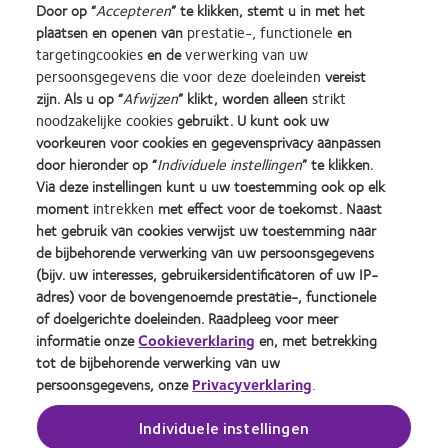
sales rep en vraag naar de voorwaarden voor EyeCare Prime.
Door op “
Accepteren
” te klikken, stemt u in met het
plaatsen en openen van
prestatie-, functionele
en
targetingcookies
en de
verwerking van uw
persoonsgegevens die voor deze doeleinden
vereist
zijn. Als u op “
Afwijzen
” klikt, worden alleen
strikt
noodzakelijke cookies
gebruikt. U kunt ook uw
voorkeuren voor cookies en gegevensprivacy aanpassen
door hieronder op “
Individuele instellingen
” te klikken.
Learn
Learn
Learn
Learn
Learn
Learn
Via deze instellingen kunt u uw toestemming ook op elk
more
more
more
more
more
more
moment
intrekken
met effect voor de toekomst. Naast
about
about
about
about
about
about
Silmo
Contact
2012
2011
ODMA
2012
het gebruik van cookies verwijst uw toestemming naar
d’Or
Lens
&
Best
2011
REBRAND
de bijbehorende verwerking van uw persoonsgegevens
Practitioner Home
Privacybeleid
best
Product
2010
Factory
(2011)
100®
(bijv. uw interesses, gebruikersidentificatoren of uw IP-
product
of
Best
Awards
Global
Contact
Site voor consumenten
adres) voor de bovengenoemde prestatie-, functionele
award
the
Companies
(2011)
Award
Servicevoorwaarden
Toestemmingsvoorkeuren
of doelgerichte doeleinden. Raadpleeg voor meer
met
Year
for
(2012)
beheren
informatie onze
Cookieverklaring
en, met betrekking
Cookie beleid
MyDay™
(2013)
Leaders
tot de bijbehorende verwerking van uw
(2013)
(2012)
persoonsgegevens, onze
Privacyverklaring
.
Inloggen
Individuele instellingen