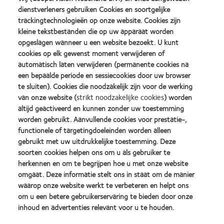
U beslist zelf wat het beste atieplanvoor uw winkel is. Voor
dienstverleners gebruiken Cookies en soortgelijke
vragen over de uitvoering van het e-Business plan en de
trackingtechnologieën op onze website. Cookies zijn
technologische oplossingen kunt u terecht bij uw e-
kleine tekstbestanden die op uw apparaat worden
Business consultant.
opgeslagen wanneer u een website bezoekt. U kunt
cookies op elk gewenst moment verwijderen of
automatisch laten verwijderen (permanente cookies na
4. Follow-up, benchmarking en voorbeelden
een bepaalde periode en sessiecookies door uw browser
te sluiten). Cookies die noodzakelijk zijn voor de werking
Realiseer uw e-Business doelstellingen en mijlpalen met
van onze website (
strikt noodzakelijke cookies
) worden
ondersteuning en follow-up van ons EyeCare Prime team.
altijd geactiveerd en kunnen zonder uw toestemming
worden gebruikt. Aanvullende cookies voor prestatie-,
functionele of targetingdoeleinden worden alleen
gebruikt met uw uitdrukkelijke toestemming. Deze
soorten cookies helpen ons om u als gebruiker te
herkennen en om te begrijpen hoe u met onze website
Meer weten?
omgaat. Deze informatie stelt ons in staat om de manier
waarop onze website werkt te verbeteren en helpt ons
om u een betere gebruikerservaring te bieden door onze
Meer inzicht in uw online prestaties? Neem contact op met
inhoud en advertenties relevant voor u te houden.
customer service op t. 0800 - 90 977 of met uw CooperVision