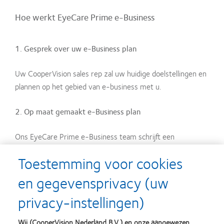
Hoe werkt EyeCare Prime e-Business
1. Gesprek over uw e-Business plan
Uw CooperVision sales rep zal uw huidige doelstellingen en
plannen op het gebied van e-business met u.
2. Op maat gemaakt e-Business plan
Ons EyeCare Prime e-Business team schrijft een
persoonlijke basis van het gesprek en biedt u online
Toestemming voor cookies
onderzoeksinformatie en benchmarkgegevens met
relevante branches.
en gegevensprivacy (uw
privacy-instellingen)
3. Best-in-class oplossingen
Wij (CooperVision Nederland B.V.) en onze aangewezen