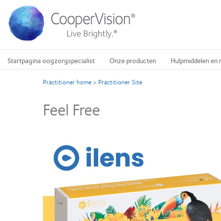
Overslaan
en
naar
de
inhoud
gaan
Startpagina oogzorgspecialist
Onze producten
Hulpmiddelen en 
Practitioner home
>
Practitioner Site
Feel Free