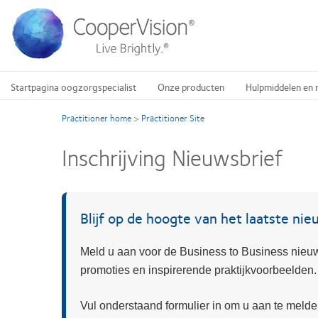
Overslaan
en
naar
de
inhoud
gaan
Startpagina oogzorgspecialist
Onze producten
Hulpmiddelen en 
Practitioner home
>
Practitioner Site
Inschrijving Nieuwsbrief
Blijf op de hoogte van het laatste ni
Meld u aan voor de Business to Business nieuw
promoties en inspirerende praktijkvoorbeelden.
Vul onderstaand formulier in om u aan te melde