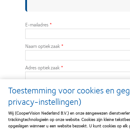
E-mailadres
Naam optiekzaak
Adres optiekzaak
Toestemming voor cookies en ge
Postcode optiekzaak
privacy-instellingen)
Locatie (plaats) van de optiekzaak
Wij (CooperVision Nederland B.V.) en onze aangewezen dienstverlen
trackingtechnologieën op onze website. Cookies zijn kleine tekst
opgeslagen wanneer u een website bezoekt. U kunt cookies op elk