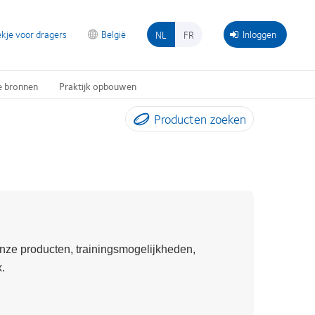
kje voor dragers
België
Inloggen
NL
FR
e bronnen
Praktijk opbouwen
Producten zoeken
nze producten, trainingsmogelijkheden,
.