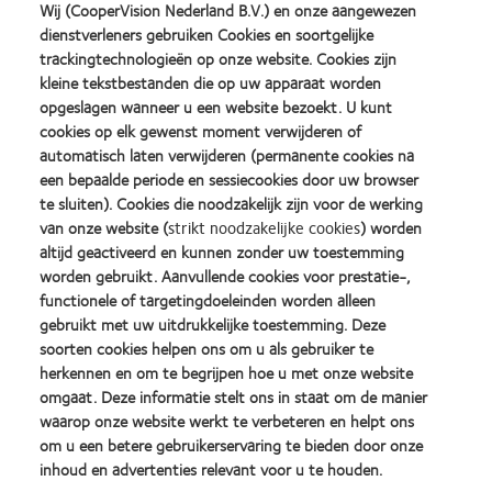
Wij (CooperVision Nederland B.V.) en onze aangewezen
Specialization
dienstverleners gebruiken Cookies en soortgelijke
Myopia (nearsightedness)
trackingtechnologieën op onze website. Cookies zijn
Hyperopia (farsightedness)
kleine tekstbestanden die op uw apparaat worden
Astigmatism
opgeslagen wanneer u een website bezoekt. U kunt
cookies op elk gewenst moment verwijderen of
Cataracts (cataract)
automatisch laten verwijderen (permanente cookies na
Glaucoma
een bepaalde periode en sessiecookies door uw browser
Retinal disorders
te sluiten). Cookies die noodzakelijk zijn voor de werking
Eye surgery
van onze website (
strikt noodzakelijke cookies
) worden
Pediatric ophthalmology
altijd geactiveerd en kunnen zonder uw toestemming
Ophthalmic oncology
worden gebruikt. Aanvullende cookies voor prestatie-,
functionele of targetingdoeleinden worden alleen
Neuro-ophthalmology
gebruikt met uw uitdrukkelijke toestemming. Deze
Other...
soorten cookies helpen ons om u als gebruiker te
herkennen en om te begrijpen hoe u met onze website
Questions / comments
omgaat. Deze informatie stelt ons in staat om de manier
waarop onze website werkt te verbeteren en helpt ons
om u een betere gebruikerservaring te bieden door onze
inhoud en advertenties relevant voor u te houden.