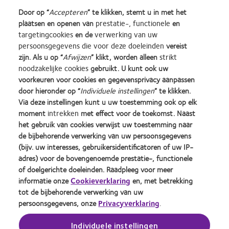
Door op “
Accepteren
” te klikken, stemt u in met het
plaatsen en openen van
prestatie-, functionele
en
I hereby declare that I have read and understood the privacy policy
targetingcookies
en de
verwerking van uw
https://coopervision.be/nl/privacybeleid
persoonsgegevens die voor deze doeleinden
vereist
zijn. Als u op “
Afwijzen
” klikt, worden alleen
strikt
noodzakelijke cookies
gebruikt. U kunt ook uw
voorkeuren voor cookies en gegevensprivacy aanpassen
door hieronder op “
Individuele instellingen
” te klikken.
Learn
Learn
Learn
Learn
Learn
Learn
Via deze instellingen kunt u uw toestemming ook op elk
more
more
more
more
more
more
moment
intrekken
met effect voor de toekomst. Naast
about
about
about
about
about
about
Silmo
Contact
2012
2011
ODMA
2012
het gebruik van cookies verwijst uw toestemming naar
d’Or
Lens
&
Best
2011
REBRAND
de bijbehorende verwerking van uw persoonsgegevens
Practitioner Home
Privacybeleid
best
Product
2010
Factory
(2011)
100®
(bijv. uw interesses, gebruikersidentificatoren of uw IP-
product
of
Best
Awards
Global
Contact
Site voor consumenten
adres) voor de bovengenoemde prestatie-, functionele
award
the
Companies
(2011)
Award
Servicevoorwaarden
Toestemmingsvoorkeuren
of doelgerichte doeleinden. Raadpleeg voor meer
met
Year
for
(2012)
beheren
Cookie beleid
informatie onze
Cookieverklaring
en, met betrekking
MyDay™
(2013)
Leaders
tot de bijbehorende verwerking van uw
(2013)
(2012)
persoonsgegevens, onze
Privacyverklaring
.
Inloggen
Individuele instellingen