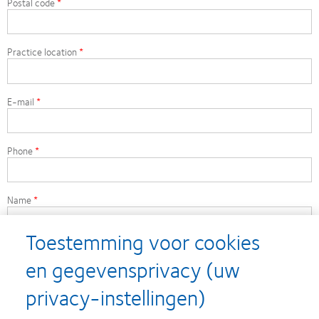
Postal code
Practice location
E-mail
Phone
Name
Toestemming voor cookies
Would you like
en gegevensprivacy (uw
More information about Myopia Management
privacy-instellingen)
Myopia Management training at your practice