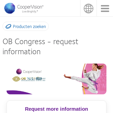
Overslaan
en
naar
de
inhoud
Producten zoeken
gaan
OB Congress - request
information
Request more information