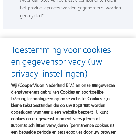
het productieproces worden gegenereerd, worden
gerecycled*.
Toestemming voor cookies
en gegevensprivacy (uw
Meer uit karton halen
privacy-instellingen)
Onze distributiecentra hergebruiken kartonnen
containers 5 tot 10 keer voordat ze gerecycled
Wij (CooperVision Nederland B.V.) en onze aangewezen
worden**.
dienstverleners gebruiken Cookies en soortgelijke
trackingtechnologieën op onze website. Cookies zijn
kleine tekstbestanden die op uw apparaat worden
opgeslagen wanneer u een website bezoekt. U kunt
cookies op elk gewenst moment verwijderen of
automatisch laten verwijderen (permanente cookies na
een bepaalde periode en sessiecookies door uw browser