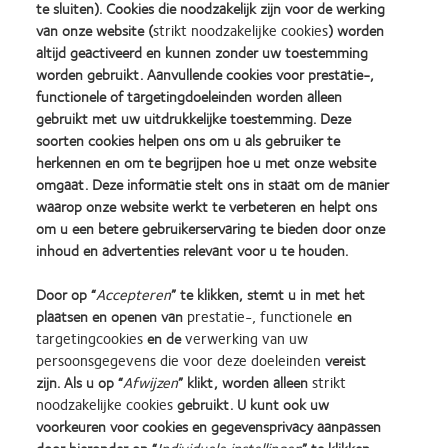
te sluiten). Cookies die noodzakelijk zijn voor de werking
van onze website (
strikt noodzakelijke cookies
) worden
altijd geactiveerd en kunnen zonder uw toestemming
worden gebruikt. Aanvullende cookies voor prestatie-,
functionele of targetingdoeleinden worden alleen
gebruikt met uw uitdrukkelijke toestemming. Deze
soorten cookies helpen ons om u als gebruiker te
herkennen en om te begrijpen hoe u met onze website
omgaat. Deze informatie stelt ons in staat om de manier
waarop onze website werkt te verbeteren en helpt ons
om u een betere gebruikerservaring te bieden door onze
*Vanaf het 1e kwartaal van boekjaar 2018. Gegevens onderhevig
inhoud en advertenties relevant voor u te houden.
aan verandering
**Faciliteiten van Puerto Rico en Hongarije
Door op “
Accepteren
” te klikken, stemt u in met het
plaatsen en openen van
prestatie-, functionele
en
targetingcookies
en de
verwerking van uw
persoonsgegevens die voor deze doeleinden
vereist
zijn. Als u op “
Afwijzen
” klikt, worden alleen
strikt
noodzakelijke cookies
gebruikt. U kunt ook uw
voorkeuren voor cookies en gegevensprivacy aanpassen