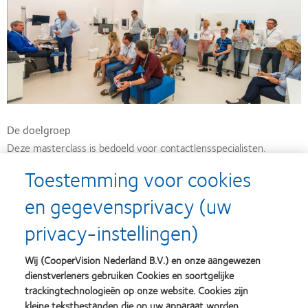
De doelgroep
Deze masterclass is bedoeld voor contactlensspecialisten.
We gaan er vanuit dat de basiskennis zoals die te vinden is in de
Toestemming voor cookies
eerste twee delen van de totale training, voor de deelnemers als
en gegevensprivacy (uw
parate kennis aanwezig is.
privacy-instellingen)
De bijeenkomsten vinden in groepsverband plaats op een
centrale locatie.
Wij (CooperVision Nederland B.V.) en onze aangewezen
De tijdsduur is een dag. Maximaal 15 deelnemers (minimaal 8).
dienstverleners gebruiken Cookies en soortgelijke
trackingtechnologieën op onze website. Cookies zijn
Investering
kleine tekstbestanden die op uw apparaat worden