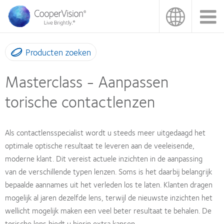
Overslaan
en
naar
de
inhoud
Producten zoeken
gaan
Masterclass - Aanpassen
torische contactlenzen
Als contactlensspecialist wordt u steeds meer uitgedaagd het
optimale optische resultaat te leveren aan de veeleisende,
moderne klant. Dit vereist actuele inzichten in de aanpassing
van de verschillende typen lenzen. Soms is het daarbij belangrijk
bepaalde aannames uit het verleden los te laten. Klanten dragen
mogelijk al jaren dezelfde lens, terwijl de nieuwste inzichten het
wellicht mogelijk maken een veel beter resultaat te behalen. De
torische lens biedt u hierin extra kansen.