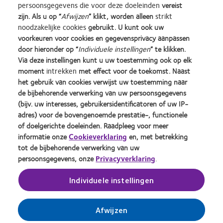
persoonsgegevens die voor deze doeleinden
vereist
zijn. Als u op “
Afwijzen
” klikt, worden alleen
strikt
noodzakelijke cookies
gebruikt. U kunt ook uw
voorkeuren voor cookies en gegevensprivacy aanpassen
door hieronder op “
Individuele instellingen
” te klikken.
Learn
Learn
Learn
Learn
Learn
Learn
Via deze instellingen kunt u uw toestemming ook op elk
more
more
more
more
more
more
moment
intrekken
met effect voor de toekomst. Naast
about
about
about
about
about
about
Silmo
Contact
2012
2011
ODMA
2012
het gebruik van cookies verwijst uw toestemming naar
d’Or
Lens
&
Best
2011
REBRAND
de bijbehorende verwerking van uw persoonsgegevens
Practitioner Home
Privacybeleid
best
Product
2010
Factory
(2011)
100®
(bijv. uw interesses, gebruikersidentificatoren of uw IP-
product
of
Best
Awards
Global
Contact
Site voor consumenten
adres) voor de bovengenoemde prestatie-, functionele
award
the
Companies
(2011)
Award
Servicevoorwaarden
Toestemmingsvoorkeuren
of doelgerichte doeleinden. Raadpleeg voor meer
met
Year
for
(2012)
beheren
Cookie beleid
informatie onze
Cookieverklaring
en, met betrekking
MyDay™
(2013)
Leaders
tot de bijbehorende verwerking van uw
(2013)
(2012)
persoonsgegevens, onze
Privacyverklaring
.
Inloggen
Individuele instellingen
België
Afwijzen