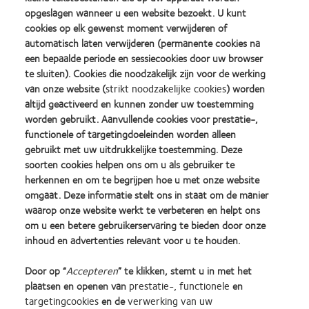
opgeslagen wanneer u een website bezoekt. U kunt
De investering voor deze masterclass bedraagt € 290,- excl.
cookies op elk gewenst moment verwijderen of
BTW
automatisch laten verwijderen (permanente cookies na
een bepaalde periode en sessiecookies door uw browser
De onderwerpen die aan bod komen
te sluiten). Cookies die noodzakelijk zijn voor de werking
• Ontwikkelingen in de contactlenzenmarkt
van onze website (
strikt noodzakelijke cookies
) worden
• Interactieve workshop: het creëren van verkoopkansen
altijd geactiveerd en kunnen zonder uw toestemming
worden gebruikt. Aanvullende cookies voor prestatie-,
gedurende de anamnese
functionele of targetingdoeleinden worden alleen
• Aanpasfilosofie en aanpastechnieken torisch (+wet lab)
gebruikt met uw uitdrukkelijke toestemming. Deze
• Geen twee ogen zien hetzelfde
soorten cookies helpen ons om u als gebruiker te
herkennen en om te begrijpen hoe u met onze website
omgaat. Deze informatie stelt ons in staat om de manier
Wilt u zich inschrijven?
waarop onze website werkt te verbeteren en helpt ons
om u een betere gebruikerservaring te bieden door onze
Klik dan op op de inschrijfbutton
inhoud en advertenties relevant voor u te houden.
Door op “
Accepteren
” te klikken, stemt u in met het
Inschrijven
plaatsen en openen van
prestatie-, functionele
en
targetingcookies
en de
verwerking van uw