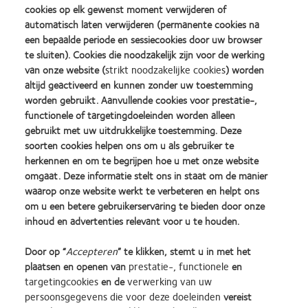
cookies op elk gewenst moment verwijderen of
Comment les données font croître votre pratique
automatisch laten verwijderen (permanente cookies na
een bepaalde periode en sessiecookies door uw browser
te sluiten). Cookies die noodzakelijk zijn voor de werking
van onze website (
strikt noodzakelijke cookies
) worden
altijd geactiveerd en kunnen zonder uw toestemming
worden gebruikt. Aanvullende cookies voor prestatie-,
functionele of targetingdoeleinden worden alleen
gebruikt met uw uitdrukkelijke toestemming. Deze
soorten cookies helpen ons om u als gebruiker te
herkennen en om te begrijpen hoe u met onze website
omgaat. Deze informatie stelt ons in staat om de manier
waarop onze website werkt te verbeteren en helpt ons
om u een betere gebruikerservaring te bieden door onze
inhoud en advertenties relevant voor u te houden.
Door op “
Accepteren
” te klikken, stemt u in met het
plaatsen en openen van
prestatie-, functionele
en
Prendre le temps de s’habituer
targetingcookies
en de
verwerking van uw
persoonsgegevens die voor deze doeleinden
vereist