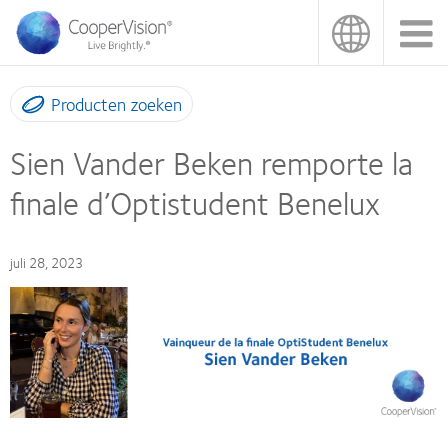
Overslaan
en
naar
de
inhoud
Producten zoeken
gaan
Sien Vander Beken remporte la
finale d’Optistudent Benelux
juli 28, 2023