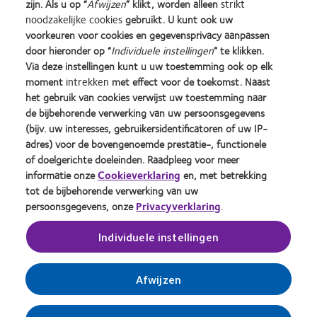
zijn. Als u op “
Afwijzen
” klikt, worden alleen
strikt
noodzakelijke cookies
gebruikt. U kunt ook uw
voorkeuren voor cookies en gegevensprivacy aanpassen
door hieronder op “
Individuele instellingen
” te klikken.
Learn
Learn
Learn
Learn
Learn
Learn
Via deze instellingen kunt u uw toestemming ook op elk
more
more
more
more
more
more
moment
intrekken
met effect voor de toekomst. Naast
about
about
about
about
about
about
Silmo
Contact
2012
2011
ODMA
2012
het gebruik van cookies verwijst uw toestemming naar
d’Or
Lens
&
Best
2011
REBRAND
de bijbehorende verwerking van uw persoonsgegevens
Practitioner Home
Privacybeleid
best
Product
2010
Factory
(2011)
100®
(bijv. uw interesses, gebruikersidentificatoren of uw IP-
product
of
Best
Awards
Global
Contact
Site voor consumenten
adres) voor de bovengenoemde prestatie-, functionele
award
the
Companies
(2011)
Award
Servicevoorwaarden
Toestemmingsvoorkeuren
of doelgerichte doeleinden. Raadpleeg voor meer
met
Year
for
(2012)
beheren
Cookie beleid
informatie onze
Cookieverklaring
en, met betrekking
MyDay™
(2013)
Leaders
tot de bijbehorende verwerking van uw
(2013)
(2012)
persoonsgegevens, onze
Privacyverklaring
.
Inloggen
Individuele instellingen
België
Afwijzen
© 2026
CooperVision
|